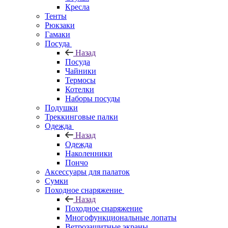
Кресла
Тенты
Рюкзаки
Гамаки
Посуда
Назад
Посуда
Чайники
Термосы
Котелки
Наборы посуды
Подушки
Треккинговые палки
Одежда
Назад
Одежда
Наколенники
Пончо
Аксессуары для палаток
Сумки
Походное снаряжение
Назад
Походное снаряжение
Многофункциональные лопаты
Ветрозащитные экраны