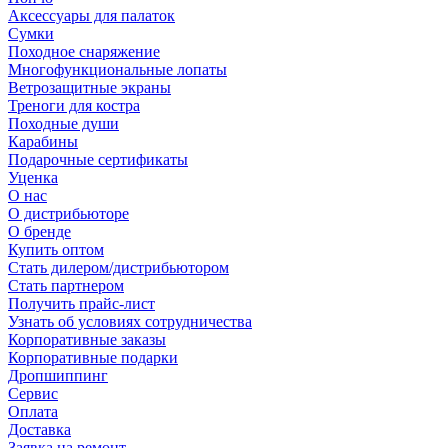
Аксессуары для палаток
Сумки
Походное снаряжение
Многофункциональные лопаты
Ветрозащитные экраны
Треноги для костра
Походные души
Карабины
Подарочные сертификаты
Уценка
О нас
О дистрибьюторе
О бренде
Купить оптом
Стать дилером/дистрибьютором
Стать партнером
Получить прайс-лист
Узнать об условиях сотрудничества
Корпоративные заказы
Корпоративные подарки
Дропшиппинг
Сервис
Оплата
Доставка
Заявка на ремонт