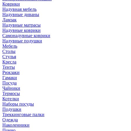
Коврики
Надувная мебель
Надувные диваны
Ламзак
Надувные матрасы
Надувные коврики
Самонадувные коврики
Надувные подушки
Мебель
Столы
Стулья
Кресла
Тенты
Рюкзаки
Гамаки
Посуда
Чайники
Термосы
Котелки
Наборы посуды
Подушки
Треккинговые палки
Одежда
Наколенники
Пончо