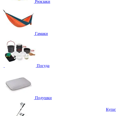
Рюкзаки
Гамаки
Посуда
Подушки
Купи