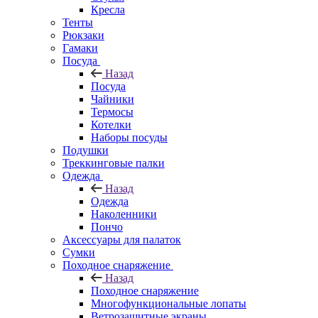
Кресла
Тенты
Рюкзаки
Гамаки
Посуда
Назад
Посуда
Чайники
Термосы
Котелки
Наборы посуды
Подушки
Треккинговые палки
Одежда
Назад
Одежда
Наколенники
Пончо
Аксессуары для палаток
Сумки
Походное снаряжение
Назад
Походное снаряжение
Многофункциональные лопаты
Ветрозащитные экраны