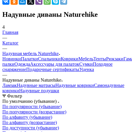
Надувные диваны Naturehike
4
Главная
—
Каталог
—
Надувная мебель Naturehike
Новинки
Палатки
Спальники
Коврики
Мебель
Тенты
Рюкзаки
Гам
палки
Одежда
Аксессуары для палаток
Сумки
Походное
снаряжение
Подарочные сертификаты
Уценка
—
Надувные диваны Naturehike
Ламзак
Надувные матрасы
Надувные коврики
Самонадувные
коврики
Надувные подушки
Фильтр
По умолчанию (убывание)
По популярности (убывание)
По популярности (возрастание)
По алфавиту (убывание)
По алфавиту (возрастание)
По доступности (убывание)