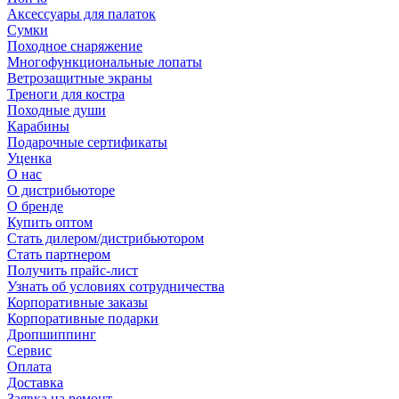
Аксессуары для палаток
Сумки
Походное снаряжение
Многофункциональные лопаты
Ветрозащитные экраны
Треноги для костра
Походные души
Карабины
Подарочные сертификаты
Уценка
О нас
О дистрибьюторе
О бренде
Купить оптом
Стать дилером/дистрибьютором
Стать партнером
Получить прайс-лист
Узнать об условиях сотрудничества
Корпоративные заказы
Корпоративные подарки
Дропшиппинг
Сервис
Оплата
Доставка
Заявка на ремонт