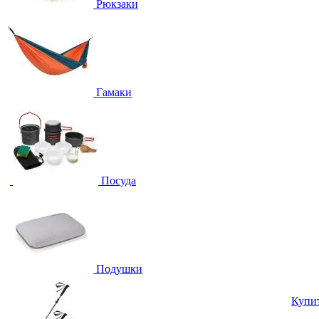
Рюкзаки
Гамаки
Посуда
Подушки
Купи