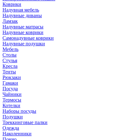
Коврики
Надувная мебель
Надувные диваны
Ламзак
Надувные матрасы
Надувные коврики
Самонадувные коврики
Надувные подушки
Мебель
Столы
Стулья
Кресла
Тенты
Рюкзаки
Гамаки
Посуда
Чайники
Термосы
Котелки
Наборы посуды
Подушки
Треккинговые палки
Одежда
Наколенники
Пончо