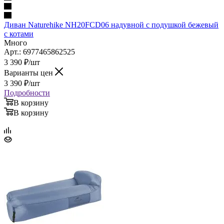
Диван Naturehike NH20FCD06 надувной с подушкой бежевый
с котами
Много
Арт.: 6977465862525
3 390
₽
/шт
Варианты цен
3 390
₽
/шт
Подробности
В корзину
В корзину