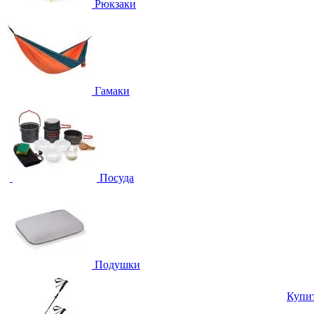
Рюкзаки
Гамаки
Посуда
Подушки
Купи