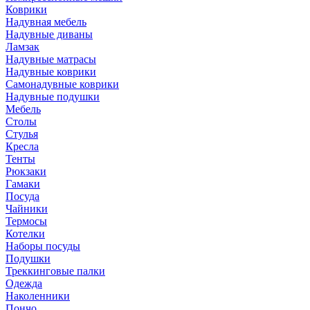
Коврики
Надувная мебель
Надувные диваны
Ламзак
Надувные матрасы
Надувные коврики
Самонадувные коврики
Надувные подушки
Мебель
Столы
Стулья
Кресла
Тенты
Рюкзаки
Гамаки
Посуда
Чайники
Термосы
Котелки
Наборы посуды
Подушки
Треккинговые палки
Одежда
Наколенники
Пончо