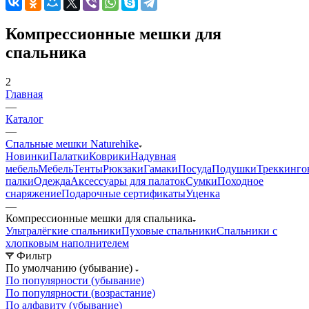
Компрессионные мешки для
спальника
2
Главная
—
Каталог
—
Спальные мешки Naturehike
Новинки
Палатки
Коврики
Надувная
мебель
Мебель
Тенты
Рюкзаки
Гамаки
Посуда
Подушки
Треккинго
палки
Одежда
Аксессуары для палаток
Сумки
Походное
снаряжение
Подарочные сертификаты
Уценка
—
Компрессионные мешки для спальника
Ультралёгкие спальники
Пуховые спальники
Спальники с
хлопковым наполнителем
Фильтр
По умолчанию (убывание)
По популярности (убывание)
По популярности (возрастание)
По алфавиту (убывание)