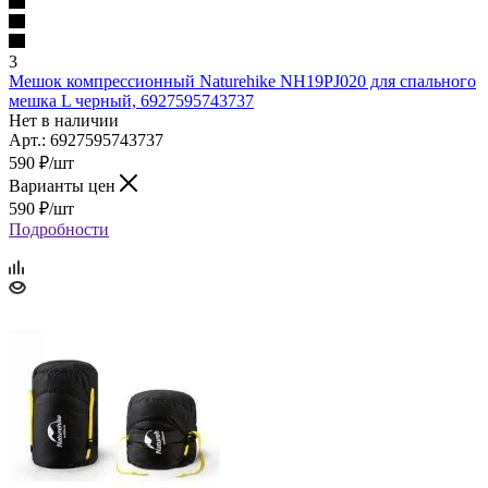
3
Мешок компрессионный Naturehike NH19PJ020 для спального
мешка L черный, 6927595743737
Нет в наличии
Арт.: 6927595743737
590
₽
/шт
Варианты цен
590
₽
/шт
Подробности