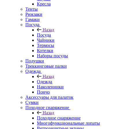
Кресла
Тенты
Рюкзаки
Гамаки
Посуда
Назад
Посуда
Чайники
Термосы
Котелки
Наборы посуды
Подушки
Треккинговые палки
Одежда
Назад
Одежда
Наколенники
Пончо
Аксессуары для палаток
Сумки
Походное снаряжение
Назад
Походное снаряжение
Многофункциональные лопаты
Ветрозащитные экраны