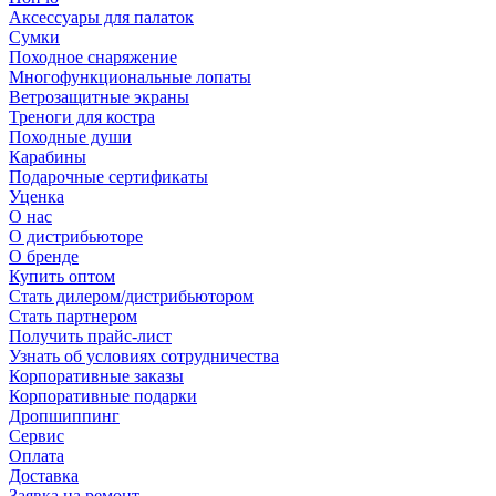
Аксессуары для палаток
Сумки
Походное снаряжение
Многофункциональные лопаты
Ветрозащитные экраны
Треноги для костра
Походные души
Карабины
Подарочные сертификаты
Уценка
О нас
О дистрибьюторе
О бренде
Купить оптом
Стать дилером/дистрибьютором
Стать партнером
Получить прайс-лист
Узнать об условиях сотрудничества
Корпоративные заказы
Корпоративные подарки
Дропшиппинг
Сервис
Оплата
Доставка
Заявка на ремонт