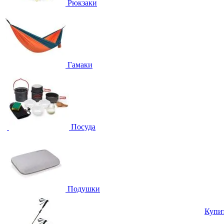
Рюкзаки
Гамаки
Посуда
Подушки
Купи