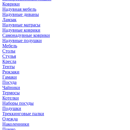
Коврики
Надувная мебель
Надувные диваны
Ламзак
Надувные матрасы
Надувные коврики
Самонадувные коврики
Надувные подушки
Мебель
Столы
Стулья
Кресла
Тенты
Рюкзаки
Гамаки
Посуда
Чайники
Термосы
Котелки
Наборы посуды
Подушки
Треккинговые палки
Одежда
Наколенники
Пончо