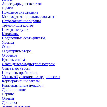
Аксессуары для палаток
Сумки
Походное снаряжение
Многофункциональные лопаты
Ветрозащитные экраны
Треноги для костра
Походные души
Карабины
Подарочные сертификаты
Уценка
О нас
О дистрибьюторе
О бренде
Купить оптом
Стать дилером/дистрибьютором
Стать партнером
Получить прайс-лист
Узнать об условиях сотрудничества
Корпоративные заказы
Корпоративные подарки
Дропшиппинг
Сервис
Оплата
Доставка
Заявка на ремонт