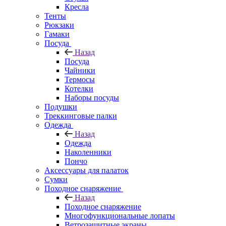
Кресла
Тенты
Рюкзаки
Гамаки
Посуда
Назад
Посуда
Чайники
Термосы
Котелки
Наборы посуды
Подушки
Треккинговые палки
Одежда
Назад
Одежда
Наколенники
Пончо
Аксессуары для палаток
Сумки
Походное снаряжение
Назад
Походное снаряжение
Многофункциональные лопаты
Ветрозащитные экраны