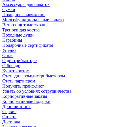
Аксессуары для палаток
Сумки
Походное снаряжение
Многофункциональные лопаты
Ветрозащитные экраны
Треноги для костра
Походные души
Карабины
Подарочные сертификаты
Уценка
О нас
О дистрибьюторе
О бренде
Купить оптом
Стать дилером/дистрибьютором
Стать партнером
Получить прайс-лист
Узнать об условиях сотрудничества
Корпоративные заказы
Корпоративные подарки
Дропшиппинг
Сервис
Оплата
Доставка
Заявка на ремонт