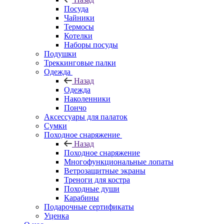
Посуда
Чайники
Термосы
Котелки
Наборы посуды
Подушки
Треккинговые палки
Одежда
Назад
Одежда
Наколенники
Пончо
Аксессуары для палаток
Сумки
Походное снаряжение
Назад
Походное снаряжение
Многофункциональные лопаты
Ветрозащитные экраны
Треноги для костра
Походные души
Карабины
Подарочные сертификаты
Уценка