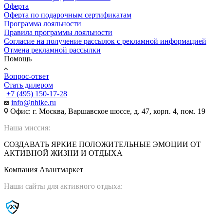
Оферта
Оферта по подарочным сертификатам
Программа лояльности
Правила программы лояльности
Согласие на получение рассылок с рекламной информацией
Отмена рекламной рассылки
Помощь
Вопрос-ответ
Стать дилером
+7 (495) 150-17-28
info@nhike.ru
Офис: г. Москва, Варшавское шоссе, д. 47, корп. 4, пом. 19
Наша миссия:
СОЗДАВАТЬ ЯРКИЕ ПОЛОЖИТЕЛЬНЫЕ ЭМОЦИИ ОТ
АКТИВНОЙ ЖИЗНИ И ОТДЫХА
Компания Авантмаркет
Наши сайты для активного отдыха: