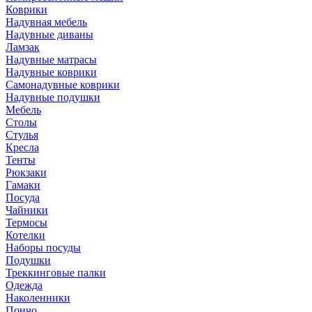
Коврики
Надувная мебель
Надувные диваны
Ламзак
Надувные матрасы
Надувные коврики
Самонадувные коврики
Надувные подушки
Мебель
Столы
Стулья
Кресла
Тенты
Рюкзаки
Гамаки
Посуда
Чайники
Термосы
Котелки
Наборы посуды
Подушки
Треккинговые палки
Одежда
Наколенники
Пончо