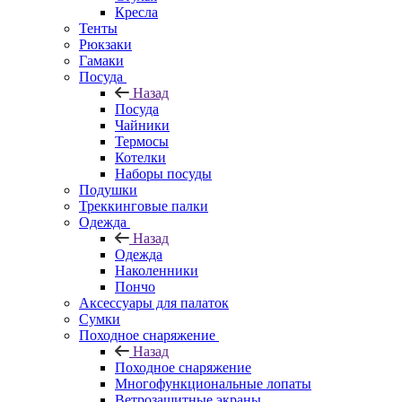
Кресла
Тенты
Рюкзаки
Гамаки
Посуда
Назад
Посуда
Чайники
Термосы
Котелки
Наборы посуды
Подушки
Треккинговые палки
Одежда
Назад
Одежда
Наколенники
Пончо
Аксессуары для палаток
Сумки
Походное снаряжение
Назад
Походное снаряжение
Многофункциональные лопаты
Ветрозащитные экраны