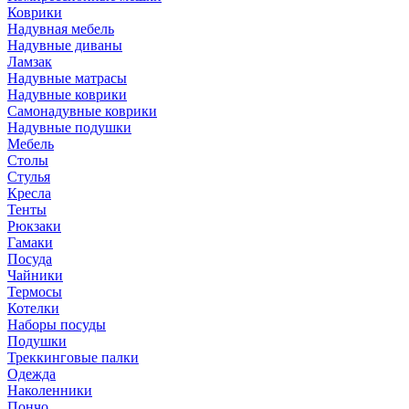
Коврики
Надувная мебель
Надувные диваны
Ламзак
Надувные матрасы
Надувные коврики
Самонадувные коврики
Надувные подушки
Мебель
Столы
Стулья
Кресла
Тенты
Рюкзаки
Гамаки
Посуда
Чайники
Термосы
Котелки
Наборы посуды
Подушки
Треккинговые палки
Одежда
Наколенники
Пончо