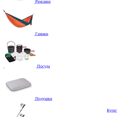
Рюкзаки
Гамаки
Посуда
Подушки
Купи