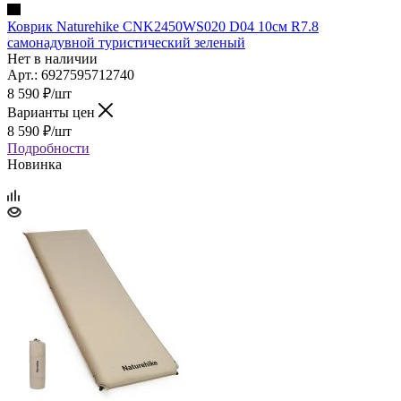
Коврик Naturehike CNK2450WS020 D04 10см R7.8
самонадувной туристический зеленый
Нет в наличии
Арт.: 6927595712740
8 590
₽
/шт
Варианты цен
8 590
₽
/шт
Подробности
Новинка