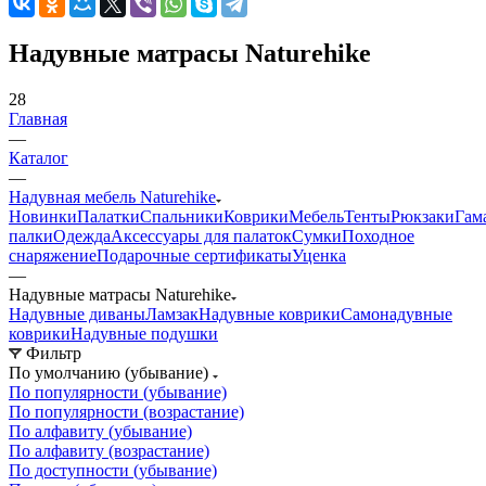
Надувные матрасы Naturehike
28
Главная
—
Каталог
—
Надувная мебель Naturehike
Новинки
Палатки
Спальники
Коврики
Мебель
Тенты
Рюкзаки
Гам
палки
Одежда
Аксессуары для палаток
Сумки
Походное
снаряжение
Подарочные сертификаты
Уценка
—
Надувные матрасы Naturehike
Надувные диваны
Ламзак
Надувные коврики
Самонадувные
коврики
Надувные подушки
Фильтр
По умолчанию (убывание)
По популярности (убывание)
По популярности (возрастание)
По алфавиту (убывание)
По алфавиту (возрастание)
По доступности (убывание)