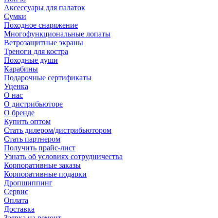
Аксессуары для палаток
Сумки
Походное снаряжение
Многофункциональные лопаты
Ветрозащитные экраны
Треноги для костра
Походные души
Карабины
Подарочные сертификаты
Уценка
О нас
О дистрибьюторе
О бренде
Купить оптом
Стать дилером/дистрибьютором
Стать партнером
Получить прайс-лист
Узнать об условиях сотрудничества
Корпоративные заказы
Корпоративные подарки
Дропшиппинг
Сервис
Оплата
Доставка
Заявка на ремонт