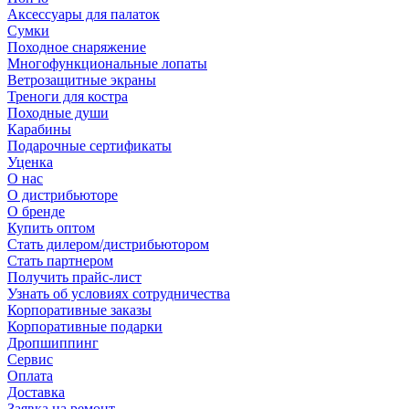
Аксессуары для палаток
Сумки
Походное снаряжение
Многофункциональные лопаты
Ветрозащитные экраны
Треноги для костра
Походные души
Карабины
Подарочные сертификаты
Уценка
О нас
О дистрибьюторе
О бренде
Купить оптом
Стать дилером/дистрибьютором
Стать партнером
Получить прайс-лист
Узнать об условиях сотрудничества
Корпоративные заказы
Корпоративные подарки
Дропшиппинг
Сервис
Оплата
Доставка
Заявка на ремонт