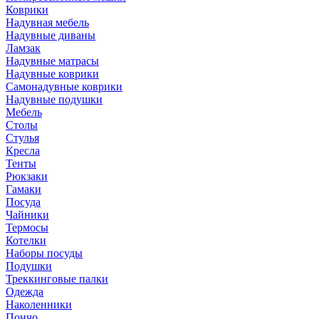
Коврики
Надувная мебель
Надувные диваны
Ламзак
Надувные матрасы
Надувные коврики
Самонадувные коврики
Надувные подушки
Мебель
Столы
Стулья
Кресла
Тенты
Рюкзаки
Гамаки
Посуда
Чайники
Термосы
Котелки
Наборы посуды
Подушки
Треккинговые палки
Одежда
Наколенники
Пончо