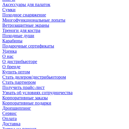
Аксессуары для палаток
Сумки
Походное снаряжение
Многофункциональные лопаты
Ветрозащитные экраны
Треноги для костра
Походные души
Карабины
Подарочные сертификаты
Уценка
О нас
О дистрибьюторе
О бренде
Купить оптом
Стать дилером/дистрибьютором
Стать партнером
Получить прайс-лист
Узнать об условиях сотрудничества
Корпоративные заказы
Корпоративные подарки
Дропшиппинг
Сервис
Оплата
Доставка
Заявка на ремонт