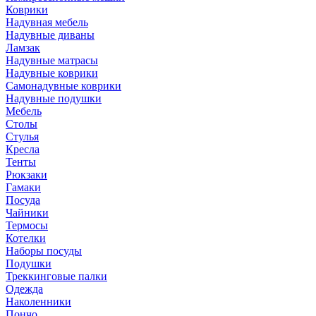
Коврики
Надувная мебель
Надувные диваны
Ламзак
Надувные матрасы
Надувные коврики
Самонадувные коврики
Надувные подушки
Мебель
Столы
Стулья
Кресла
Тенты
Рюкзаки
Гамаки
Посуда
Чайники
Термосы
Котелки
Наборы посуды
Подушки
Треккинговые палки
Одежда
Наколенники
Пончо