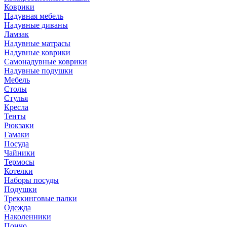
Коврики
Надувная мебель
Надувные диваны
Ламзак
Надувные матрасы
Надувные коврики
Самонадувные коврики
Надувные подушки
Мебель
Столы
Стулья
Кресла
Тенты
Рюкзаки
Гамаки
Посуда
Чайники
Термосы
Котелки
Наборы посуды
Подушки
Треккинговые палки
Одежда
Наколенники
Пончо