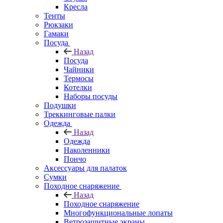
Кресла
Тенты
Рюкзаки
Гамаки
Посуда
Назад
Посуда
Чайники
Термосы
Котелки
Наборы посуды
Подушки
Треккинговые палки
Одежда
Назад
Одежда
Наколенники
Пончо
Аксессуары для палаток
Сумки
Походное снаряжение
Назад
Походное снаряжение
Многофункциональные лопаты
Ветрозащитные экраны