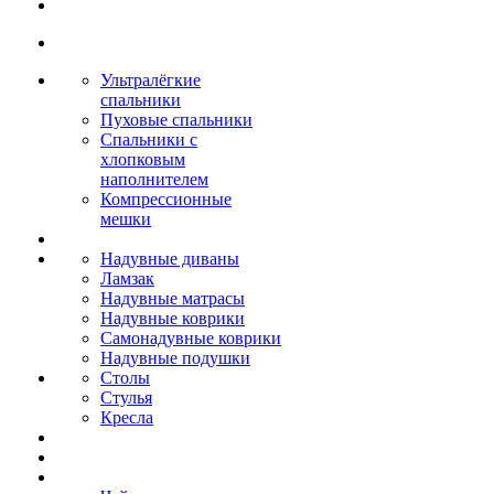
Ультралёгкие
спальники
Пуховые спальники
Спальники с
хлопковым
наполнителем
Компрессионные
мешки
Надувные диваны
Ламзак
Надувные матрасы
Надувные коврики
Самонадувные коврики
Надувные подушки
Столы
Стулья
Кресла