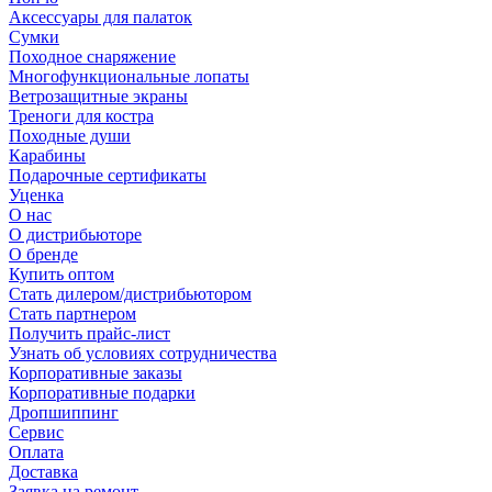
Аксессуары для палаток
Сумки
Походное снаряжение
Многофункциональные лопаты
Ветрозащитные экраны
Треноги для костра
Походные души
Карабины
Подарочные сертификаты
Уценка
О нас
О дистрибьюторе
О бренде
Купить оптом
Стать дилером/дистрибьютором
Стать партнером
Получить прайс-лист
Узнать об условиях сотрудничества
Корпоративные заказы
Корпоративные подарки
Дропшиппинг
Сервис
Оплата
Доставка
Заявка на ремонт