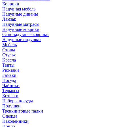
Коврики
Надувная мебель
Надувные диваны
Ламзак
Надувные матрасы
Надувные коврики
Самонадувные коврики
Надувные подушки
Мебель
Столы
Стулья
Кресла
Тенты
Рюкзаки
Гамаки
Посуда
Чайники
Термосы
Котелки
Наборы посуды
Подушки
Треккинговые палки
Одежда
Наколенники
Пончо