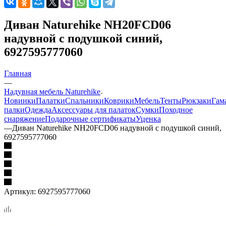
Диван Naturehike NH20FCD06
надувной с подушкой синий,
6927595777060
Главная
—
Надувная мебель Naturehike
Новинки
Палатки
Спальники
Коврики
Мебель
Тенты
Рюкзаки
Гам
палки
Одежда
Аксессуары для палаток
Сумки
Походное
снаряжение
Подарочные сертификаты
Уценка
—
Диван Naturehike NH20FCD06 надувной с подушкой синий,
6927595777060
Артикул:
6927595777060