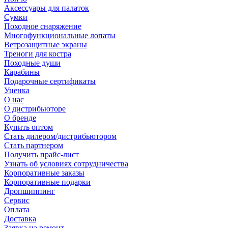
Аксессуары для палаток
Сумки
Походное снаряжение
Многофункциональные лопаты
Ветрозащитные экраны
Треноги для костра
Походные души
Карабины
Подарочные сертификаты
Уценка
О нас
О дистрибьюторе
О бренде
Купить оптом
Стать дилером/дистрибьютором
Стать партнером
Получить прайс-лист
Узнать об условиях сотрудничества
Корпоративные заказы
Корпоративные подарки
Дропшиппинг
Сервис
Оплата
Доставка
Заявка на ремонт