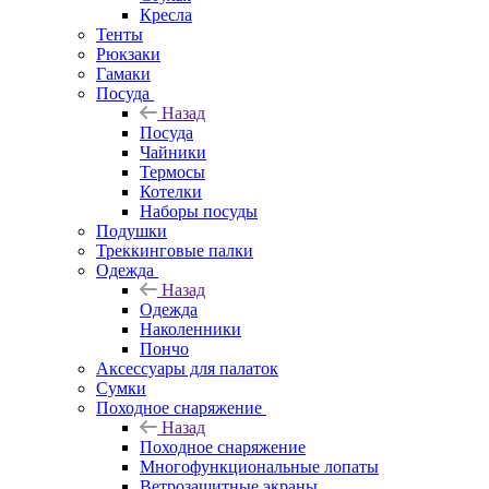
Кресла
Тенты
Рюкзаки
Гамаки
Посуда
Назад
Посуда
Чайники
Термосы
Котелки
Наборы посуды
Подушки
Треккинговые палки
Одежда
Назад
Одежда
Наколенники
Пончо
Аксессуары для палаток
Сумки
Походное снаряжение
Назад
Походное снаряжение
Многофункциональные лопаты
Ветрозащитные экраны