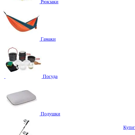
Рюкзаки
Гамаки
Посуда
Подушки
Купи