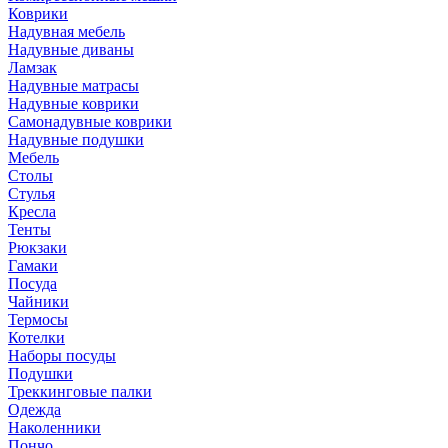
Коврики
Надувная мебель
Надувные диваны
Ламзак
Надувные матрасы
Надувные коврики
Самонадувные коврики
Надувные подушки
Мебель
Столы
Стулья
Кресла
Тенты
Рюкзаки
Гамаки
Посуда
Чайники
Термосы
Котелки
Наборы посуды
Подушки
Треккинговые палки
Одежда
Наколенники
Пончо