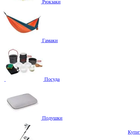
Рюкзаки
Гамаки
Посуда
Подушки
Купи