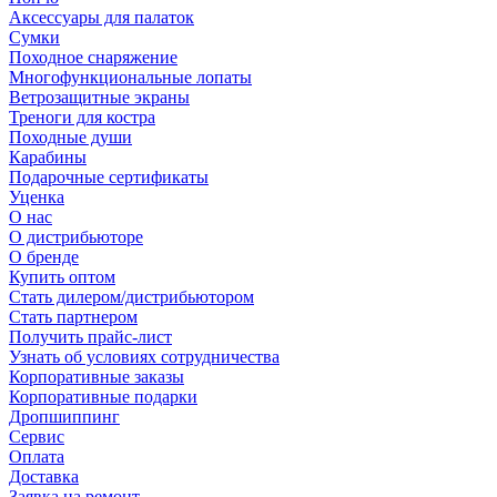
Аксессуары для палаток
Сумки
Походное снаряжение
Многофункциональные лопаты
Ветрозащитные экраны
Треноги для костра
Походные души
Карабины
Подарочные сертификаты
Уценка
О нас
О дистрибьюторе
О бренде
Купить оптом
Стать дилером/дистрибьютором
Стать партнером
Получить прайс-лист
Узнать об условиях сотрудничества
Корпоративные заказы
Корпоративные подарки
Дропшиппинг
Сервис
Оплата
Доставка
Заявка на ремонт