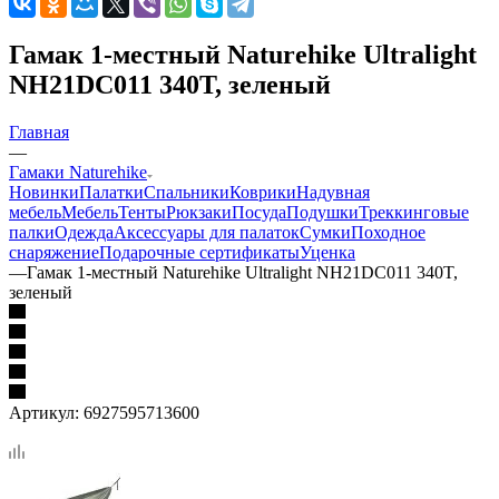
Гамак 1-местный Naturehike Ultralight
NH21DC011 340T, зеленый
Главная
—
Гамаки Naturehike
Новинки
Палатки
Спальники
Коврики
Надувная
мебель
Мебель
Тенты
Рюкзаки
Посуда
Подушки
Треккинговые
палки
Одежда
Аксессуары для палаток
Сумки
Походное
снаряжение
Подарочные сертификаты
Уценка
—
Гамак 1-местный Naturehike Ultralight NH21DC011 340T,
зеленый
Артикул:
6927595713600