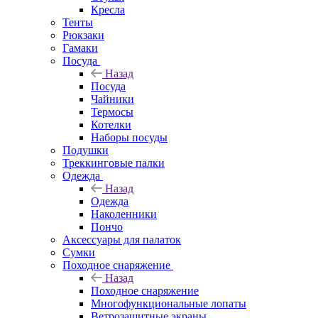
Кресла
Тенты
Рюкзаки
Гамаки
Посуда
Назад
Посуда
Чайники
Термосы
Котелки
Наборы посуды
Подушки
Треккинговые палки
Одежда
Назад
Одежда
Наколенники
Пончо
Аксессуары для палаток
Сумки
Походное снаряжение
Назад
Походное снаряжение
Многофункциональные лопаты
Ветрозащитные экраны