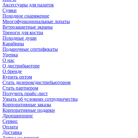
Аксессуары для палаток
Сумки
Походное снаряжение
Многофункциональные лопаты
Ветрозащитные экраны
Треноги для костра
Походные души
Карабины
Подарочные сертификаты
Уценка
О нас
О дистрибьюторе
О бренде
Купить оптом
Стать дилером/дистрибьютором
Стать партнером
Получить прайс-лист
Узнать об условиях сотрудничества
Корпоративные заказы
Корпоративные подарки
Дропшиппинг
Сервис
Оплата
Доставка
Заявка на ремонт