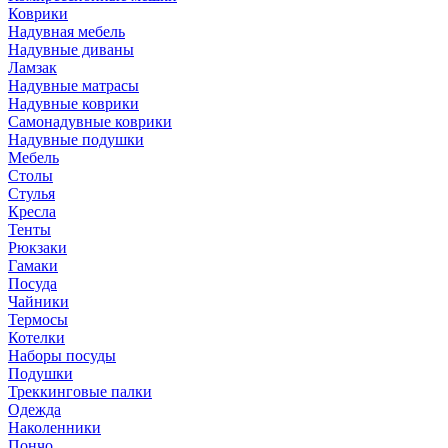
Коврики
Надувная мебель
Надувные диваны
Ламзак
Надувные матрасы
Надувные коврики
Самонадувные коврики
Надувные подушки
Мебель
Столы
Стулья
Кресла
Тенты
Рюкзаки
Гамаки
Посуда
Чайники
Термосы
Котелки
Наборы посуды
Подушки
Треккинговые палки
Одежда
Наколенники
Пончо