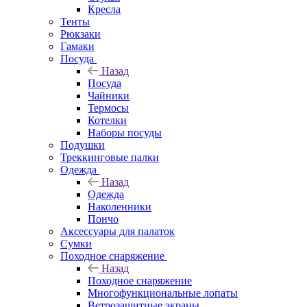
Кресла
Тенты
Рюкзаки
Гамаки
Посуда
Назад
Посуда
Чайники
Термосы
Котелки
Наборы посуды
Подушки
Треккинговые палки
Одежда
Назад
Одежда
Наколенники
Пончо
Аксессуары для палаток
Сумки
Походное снаряжение
Назад
Походное снаряжение
Многофункциональные лопаты
Ветрозащитные экраны