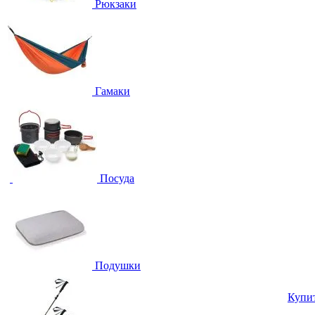
Рюкзаки
Гамаки
Посуда
Подушки
Купи