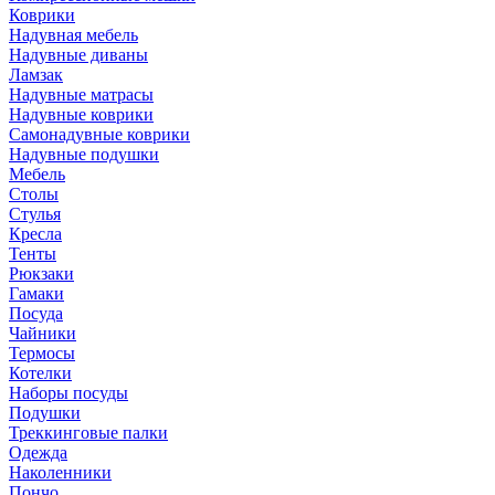
Коврики
Надувная мебель
Надувные диваны
Ламзак
Надувные матрасы
Надувные коврики
Самонадувные коврики
Надувные подушки
Мебель
Столы
Стулья
Кресла
Тенты
Рюкзаки
Гамаки
Посуда
Чайники
Термосы
Котелки
Наборы посуды
Подушки
Треккинговые палки
Одежда
Наколенники
Пончо