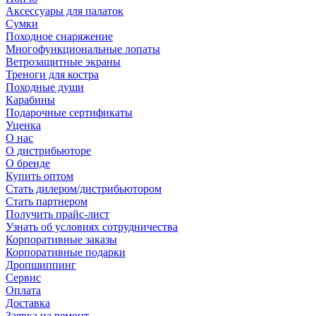
Аксессуары для палаток
Сумки
Походное снаряжение
Многофункциональные лопаты
Ветрозащитные экраны
Треноги для костра
Походные души
Карабины
Подарочные сертификаты
Уценка
О нас
О дистрибьюторе
О бренде
Купить оптом
Стать дилером/дистрибьютором
Стать партнером
Получить прайс-лист
Узнать об условиях сотрудничества
Корпоративные заказы
Корпоративные подарки
Дропшиппинг
Сервис
Оплата
Доставка
Заявка на ремонт