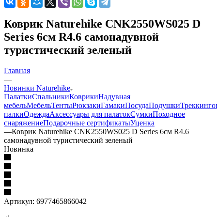
Коврик Naturehike CNK2550WS025 D
Series 6см R4.6 самонадувной
туристический зеленый
Главная
—
Новинки Naturehike
Палатки
Спальники
Коврики
Надувная
мебель
Мебель
Тенты
Рюкзаки
Гамаки
Посуда
Подушки
Треккинго
палки
Одежда
Аксессуары для палаток
Сумки
Походное
снаряжение
Подарочные сертификаты
Уценка
—
Коврик Naturehike CNK2550WS025 D Series 6см R4.6
самонадувной туристический зеленый
Новинка
Артикул:
6977465866042