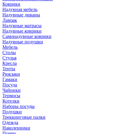
Коврики
Надувная мебель
Надувные диваны
Ламзак
Надувные матрасы
Надувные коврики
Самонадувные коврики
Надувные подушки
Мебель
Столы
Стулья
Кресла
Тенты
Рюкзаки
Гамаки
Посуда
Чайники
Термосы
Котелки
Наборы посуды
Подушки
Треккинговые палки
Одежда
Наколенники
Пончо