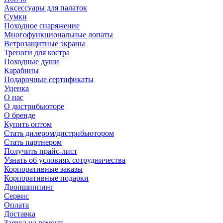
Аксессуары для палаток
Сумки
Походное снаряжение
Многофункциональные лопаты
Ветрозащитные экраны
Треноги для костра
Походные души
Карабины
Подарочные сертификаты
Уценка
О нас
О дистрибьюторе
О бренде
Купить оптом
Стать дилером/дистрибьютором
Стать партнером
Получить прайс-лист
Узнать об условиях сотрудничества
Корпоративные заказы
Корпоративные подарки
Дропшиппинг
Сервис
Оплата
Доставка
Заявка на ремонт