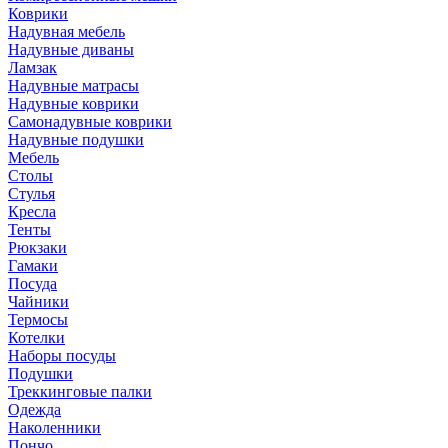
Коврики
Надувная мебель
Надувные диваны
Ламзак
Надувные матрасы
Надувные коврики
Самонадувные коврики
Надувные подушки
Мебель
Столы
Стулья
Кресла
Тенты
Рюкзаки
Гамаки
Посуда
Чайники
Термосы
Котелки
Наборы посуды
Подушки
Треккинговые палки
Одежда
Наколенники
Пончо