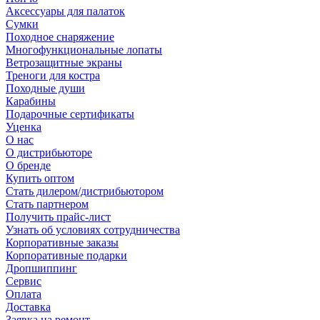
Аксессуары для палаток
Сумки
Походное снаряжение
Многофункциональные лопаты
Ветрозащитные экраны
Треноги для костра
Походные души
Карабины
Подарочные сертификаты
Уценка
О нас
О дистрибьюторе
О бренде
Купить оптом
Стать дилером/дистрибьютором
Стать партнером
Получить прайс-лист
Узнать об условиях сотрудничества
Корпоративные заказы
Корпоративные подарки
Дропшиппинг
Сервис
Оплата
Доставка
Заявка на ремонт