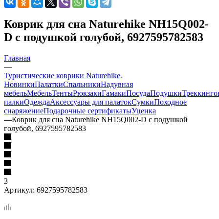
Коврик для сна Naturehike NH15Q002-
D с подушкой голубой, 6927595782583
Главная
—
Туристические коврики Naturehike
Новинки
Палатки
Спальники
Надувная
мебель
Мебель
Тенты
Рюкзаки
Гамаки
Посуда
Подушки
Треккинго
палки
Одежда
Аксессуары для палаток
Сумки
Походное
снаряжение
Подарочные сертификаты
Уценка
—
Коврик для сна Naturehike NH15Q002-D с подушкой
голубой, 6927595782583
3
Артикул:
6927595782583