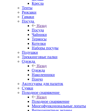
Кресла
Тенты
Рюкзаки
Гамаки
Посуда
Назад
Посуда
Чайники
Термосы
Котелки
Наборы посуды
Подушки
Треккинговые палки
Одежда
Назад
Одежда
Наколенники
Пончо
Аксессуары для палаток
Сумки
Походное снаряжение
Назад
Походное снаряжение
Многофункциональные лопаты
Ветрозащитные экраны