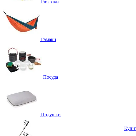
Рюкзаки
Гамаки
Посуда
Подушки
Купи