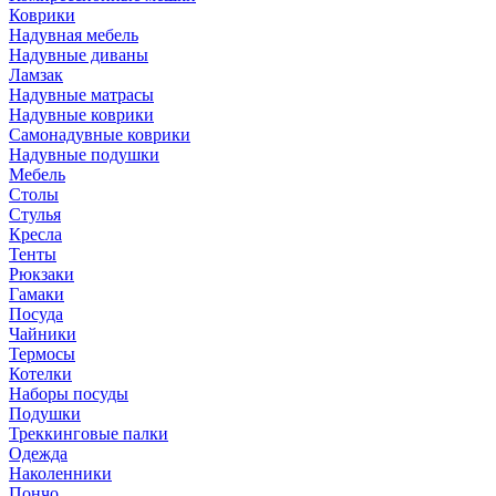
Коврики
Надувная мебель
Надувные диваны
Ламзак
Надувные матрасы
Надувные коврики
Самонадувные коврики
Надувные подушки
Мебель
Столы
Стулья
Кресла
Тенты
Рюкзаки
Гамаки
Посуда
Чайники
Термосы
Котелки
Наборы посуды
Подушки
Треккинговые палки
Одежда
Наколенники
Пончо