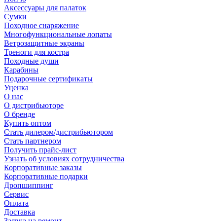
Аксессуары для палаток
Сумки
Походное снаряжение
Многофункциональные лопаты
Ветрозащитные экраны
Треноги для костра
Походные души
Карабины
Подарочные сертификаты
Уценка
О нас
О дистрибьюторе
О бренде
Купить оптом
Стать дилером/дистрибьютором
Стать партнером
Получить прайс-лист
Узнать об условиях сотрудничества
Корпоративные заказы
Корпоративные подарки
Дропшиппинг
Сервис
Оплата
Доставка
Заявка на ремонт