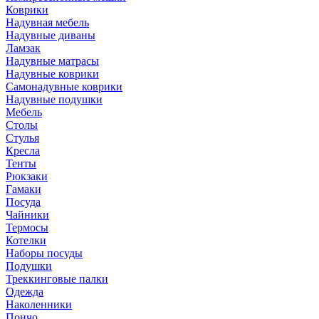
Коврики
Надувная мебель
Надувные диваны
Ламзак
Надувные матрасы
Надувные коврики
Самонадувные коврики
Надувные подушки
Мебель
Столы
Стулья
Кресла
Тенты
Рюкзаки
Гамаки
Посуда
Чайники
Термосы
Котелки
Наборы посуды
Подушки
Треккинговые палки
Одежда
Наколенники
Пончо