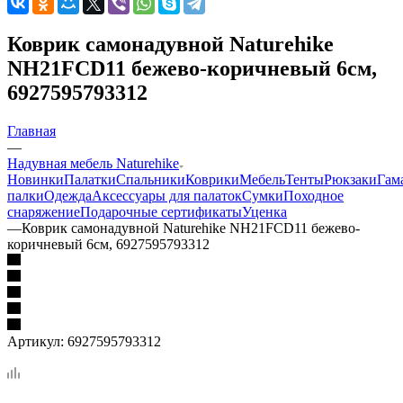
Коврик самонадувной Naturehike
NH21FCD11 бежево-коричневый 6см,
6927595793312
Главная
—
Надувная мебель Naturehike
Новинки
Палатки
Спальники
Коврики
Мебель
Тенты
Рюкзаки
Гам
палки
Одежда
Аксессуары для палаток
Сумки
Походное
снаряжение
Подарочные сертификаты
Уценка
—
Коврик самонадувной Naturehike NH21FCD11 бежево-
коричневый 6см, 6927595793312
Артикул:
6927595793312