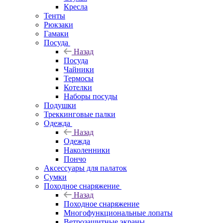
Кресла
Тенты
Рюкзаки
Гамаки
Посуда
Назад
Посуда
Чайники
Термосы
Котелки
Наборы посуды
Подушки
Треккинговые палки
Одежда
Назад
Одежда
Наколенники
Пончо
Аксессуары для палаток
Сумки
Походное снаряжение
Назад
Походное снаряжение
Многофункциональные лопаты
Ветрозащитные экраны