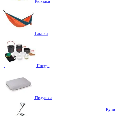
Рюкзаки
Гамаки
Посуда
Подушки
Купи