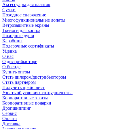
Аксессуары для палаток
Сумки
Походное снаряжение
Многофункциональные лопаты
Ветрозащитные экраны
Треноги для костра
Походные души
Карабины
Подарочные сертификаты
Уценка
О нас
О дистрибьюторе
О бренде
Купить оптом
Стать дилером/дистрибьютором
Стать партнером
Получить прайс-лист
Узнать об условиях сотрудничества
Корпоративные заказы
Корпоративные подарки
Дропшиппинг
Сервис
Оплата
Доставка
Заявка на ремонт