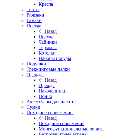
Кресла
Тенты
Рюкзаки
Гамаки
Посуда
Назад
Посуда
Чайники
Термосы
Котелки
Наборы посуды
Подушки
Треккинговые палки
Одежда
Назад
Одежда
Наколенники
Пончо
Аксессуары для палаток
Сумки
Походное снаряжение
Назад
Походное снаряжение
Многофункциональные лопаты
Ветрозащитные экраны