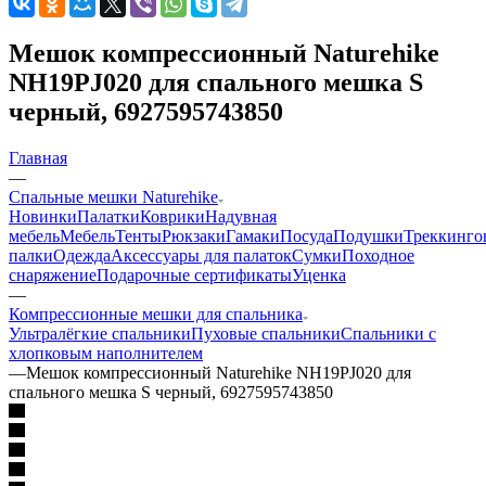
Мешок компрессионный Naturehike
NH19PJ020 для спального мешка S
черный, 6927595743850
Главная
—
Спальные мешки Naturehike
Новинки
Палатки
Коврики
Надувная
мебель
Мебель
Тенты
Рюкзаки
Гамаки
Посуда
Подушки
Треккинго
палки
Одежда
Аксессуары для палаток
Сумки
Походное
снаряжение
Подарочные сертификаты
Уценка
—
Компрессионные мешки для спальника
Ультралёгкие спальники
Пуховые спальники
Спальники с
хлопковым наполнителем
—
Мешок компрессионный Naturehike NH19PJ020 для
спального мешка S черный, 6927595743850