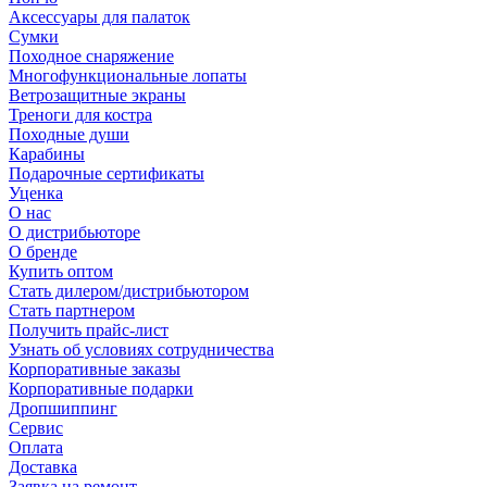
Аксессуары для палаток
Сумки
Походное снаряжение
Многофункциональные лопаты
Ветрозащитные экраны
Треноги для костра
Походные души
Карабины
Подарочные сертификаты
Уценка
О нас
О дистрибьюторе
О бренде
Купить оптом
Стать дилером/дистрибьютором
Стать партнером
Получить прайс-лист
Узнать об условиях сотрудничества
Корпоративные заказы
Корпоративные подарки
Дропшиппинг
Сервис
Оплата
Доставка
Заявка на ремонт