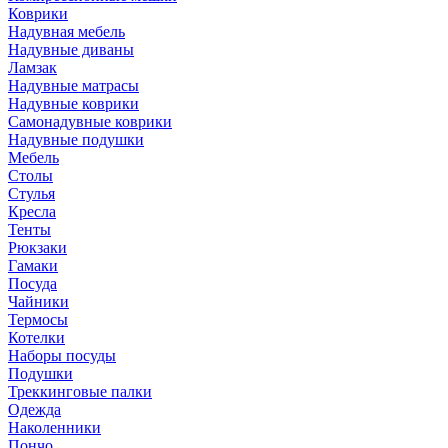
Коврики
Надувная мебель
Надувные диваны
Ламзак
Надувные матрасы
Надувные коврики
Самонадувные коврики
Надувные подушки
Мебель
Столы
Стулья
Кресла
Тенты
Рюкзаки
Гамаки
Посуда
Чайники
Термосы
Котелки
Наборы посуды
Подушки
Треккинговые палки
Одежда
Наколенники
Пончо