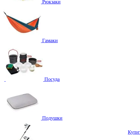
Рюкзаки
Гамаки
Посуда
Подушки
Купи