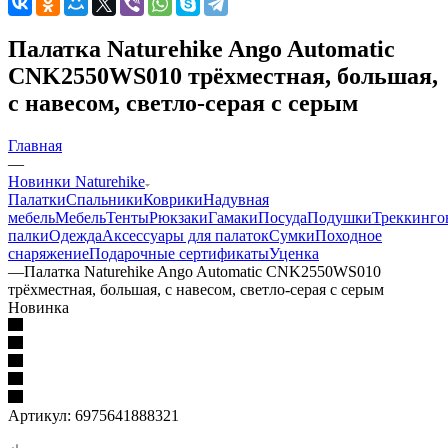
Палатка Naturehike Ango Automatic
CNK2550WS010 трёхместная, большая,
c навесом, светло-серая с серым
Главная
—
Новинки Naturehike
Палатки
Спальники
Коврики
Надувная
мебель
Мебель
Тенты
Рюкзаки
Гамаки
Посуда
Подушки
Треккинго
палки
Одежда
Аксессуары для палаток
Сумки
Походное
снаряжение
Подарочные сертификаты
Уценка
—
Палатка Naturehike Ango Automatic CNK2550WS010
трёхместная, большая, c навесом, светло-серая с серым
Новинка
Артикул:
6975641888321