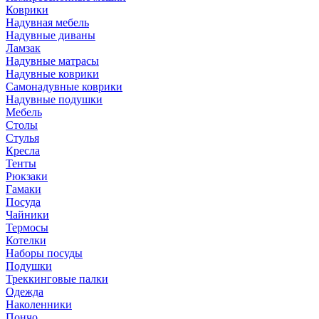
Коврики
Надувная мебель
Надувные диваны
Ламзак
Надувные матрасы
Надувные коврики
Самонадувные коврики
Надувные подушки
Мебель
Столы
Стулья
Кресла
Тенты
Рюкзаки
Гамаки
Посуда
Чайники
Термосы
Котелки
Наборы посуды
Подушки
Треккинговые палки
Одежда
Наколенники
Пончо