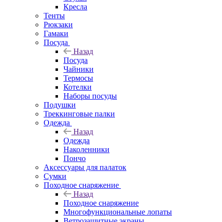
Кресла
Тенты
Рюкзаки
Гамаки
Посуда
Назад
Посуда
Чайники
Термосы
Котелки
Наборы посуды
Подушки
Треккинговые палки
Одежда
Назад
Одежда
Наколенники
Пончо
Аксессуары для палаток
Сумки
Походное снаряжение
Назад
Походное снаряжение
Многофункциональные лопаты
Ветрозащитные экраны