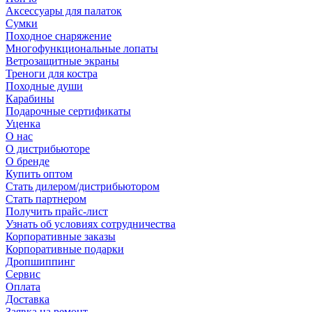
Аксессуары для палаток
Сумки
Походное снаряжение
Многофункциональные лопаты
Ветрозащитные экраны
Треноги для костра
Походные души
Карабины
Подарочные сертификаты
Уценка
О нас
О дистрибьюторе
О бренде
Купить оптом
Стать дилером/дистрибьютором
Стать партнером
Получить прайс-лист
Узнать об условиях сотрудничества
Корпоративные заказы
Корпоративные подарки
Дропшиппинг
Сервис
Оплата
Доставка
Заявка на ремонт