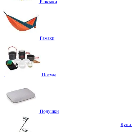
Рюкзаки
Гамаки
Посуда
Подушки
Купи