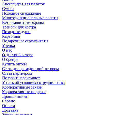
Аксессуары для палаток
Сумки
Походное снаряжение
Многофункциональные лопаты
Ветрозащитные экраны
Треноги для костра
Походные души
Карабины
Подарочные сертификаты
Уценка
О нас
О дистрибьюторе
О бренде
Купить оптом
Стать дилером/дистрибьютором
Стать партнером
Получить прайс-лист
Узнать об условиях сотрудничества
Корпоративные заказы
Корпоративные подарки
Дропшиппинг
Сервис
Оплата
Доставка
Заявка на ремонт