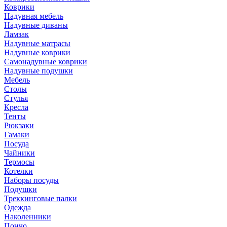
Коврики
Надувная мебель
Надувные диваны
Ламзак
Надувные матрасы
Надувные коврики
Самонадувные коврики
Надувные подушки
Мебель
Столы
Стулья
Кресла
Тенты
Рюкзаки
Гамаки
Посуда
Чайники
Термосы
Котелки
Наборы посуды
Подушки
Треккинговые палки
Одежда
Наколенники
Пончо