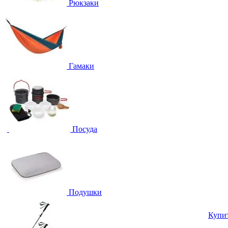
Рюкзаки
Гамаки
Посуда
Подушки
Купи