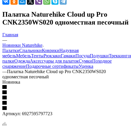
Палатка Naturehike Cloud up Pro
CNK2350WS020 одноместная песочный
Главная
—
Новинки Naturehike
Палатки
Спальники
Коврики
Надувная
мебель
Мебель
Тенты
Рюкзаки
Гамаки
Посуда
Подушки
Треккинго
палки
Одежда
Аксессуары для палаток
Сумки
Походное
снаряжение
Подарочные сертификаты
Уценка
—
Палатка Naturehike Cloud up Pro CNK2350WS020
одноместная песочный
Новинка
Артикул:
6927595797723