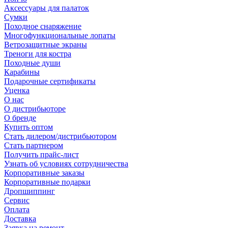
Аксессуары для палаток
Сумки
Походное снаряжение
Многофункциональные лопаты
Ветрозащитные экраны
Треноги для костра
Походные души
Карабины
Подарочные сертификаты
Уценка
О нас
О дистрибьюторе
О бренде
Купить оптом
Стать дилером/дистрибьютором
Стать партнером
Получить прайс-лист
Узнать об условиях сотрудничества
Корпоративные заказы
Корпоративные подарки
Дропшиппинг
Сервис
Оплата
Доставка
Заявка на ремонт