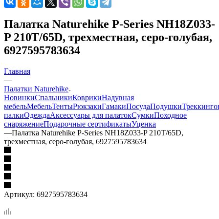
Палатка Naturehike P-Series NH18Z033-
P 210T/65D, трехместная, серо-голубая,
6927595783634
Главная
—
Палатки Naturehike
Новинки
Спальники
Коврики
Надувная
мебель
Мебель
Тенты
Рюкзаки
Гамаки
Посуда
Подушки
Треккинго
палки
Одежда
Аксессуары для палаток
Сумки
Походное
снаряжение
Подарочные сертификаты
Уценка
—
Палатка Naturehike P-Series NH18Z033-P 210T/65D,
трехместная, серо-голубая, 6927595783634
Артикул:
6927595783634