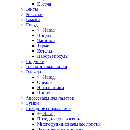
Кресла
Тенты
Рюкзаки
Гамаки
Посуда
Назад
Посуда
Чайники
Термосы
Котелки
Наборы посуды
Подушки
Треккинговые палки
Одежда
Назад
Одежда
Наколенники
Пончо
Аксессуары для палаток
Сумки
Походное снаряжение
Назад
Походное снаряжение
Многофункциональные лопаты
Ветрозащитные экраны