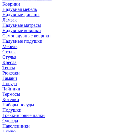
Коврики
Надувная мебель
Надувные диваны
Ламзак
Надувные матрасы
Надувные коврики
Самонадувные коврики
Надувные подушки
Мебель
Столы
Стулья
Кресла
Тенты
Рюкзаки
Гамаки
Посуда
Чайники
Термосы
Котелки
Наборы посуды
Подушки
Треккинговые палки
Одежда
Наколенники
Пончо