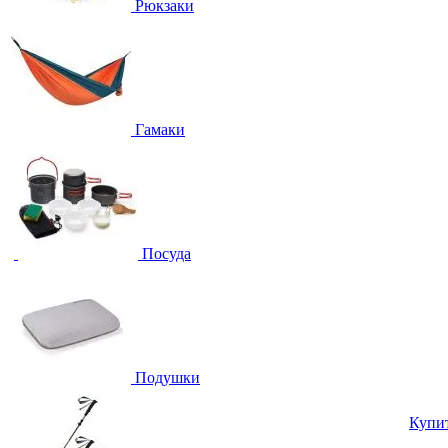
Рюкзаки
Гамаки
Посуда
Подушки
Купи