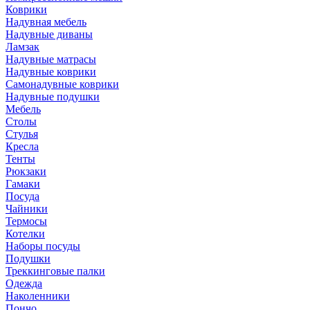
Коврики
Надувная мебель
Надувные диваны
Ламзак
Надувные матрасы
Надувные коврики
Самонадувные коврики
Надувные подушки
Мебель
Столы
Стулья
Кресла
Тенты
Рюкзаки
Гамаки
Посуда
Чайники
Термосы
Котелки
Наборы посуды
Подушки
Треккинговые палки
Одежда
Наколенники
Пончо