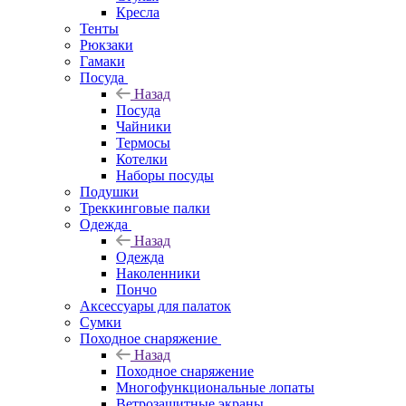
Кресла
Тенты
Рюкзаки
Гамаки
Посуда
Назад
Посуда
Чайники
Термосы
Котелки
Наборы посуды
Подушки
Треккинговые палки
Одежда
Назад
Одежда
Наколенники
Пончо
Аксессуары для палаток
Сумки
Походное снаряжение
Назад
Походное снаряжение
Многофункциональные лопаты
Ветрозащитные экраны