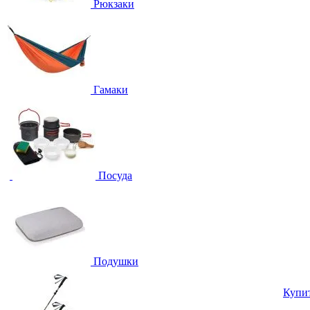
Рюкзаки
Гамаки
Посуда
Подушки
Купи