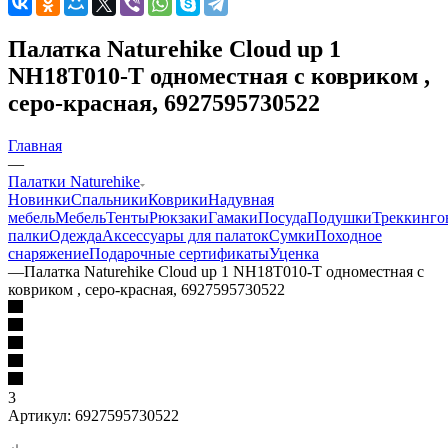
Палатка Naturehike Сloud up 1
NH18T010-T одноместная с ковриком ,
серо-красная, 6927595730522
Главная
—
Палатки Naturehike
Новинки
Спальники
Коврики
Надувная
мебель
Мебель
Тенты
Рюкзаки
Гамаки
Посуда
Подушки
Треккинго
палки
Одежда
Аксессуары для палаток
Сумки
Походное
снаряжение
Подарочные сертификаты
Уценка
—
Палатка Naturehike Сloud up 1 NH18T010-T одноместная с
ковриком , серо-красная, 6927595730522
3
Артикул:
6927595730522