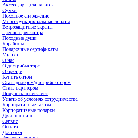
Аксессуары для палаток
Сумки
Походное снаряжение
Многофункциональные лопаты
Ветрозащитные экраны
Треноги для костра
Походные души
Карабины
Подарочные сертификаты
Уценка
О нас
О дистрибьюторе
О бренде
Купить оптом
Стать дилером/дистрибьютором
Стать партнером
Получить прайс-лист
Узнать об условиях сотрудничества
Корпоративные заказы
Корпоративные подарки
Дропшиппинг
Сервис
Оплата
Доставка
Заявка на ремонт