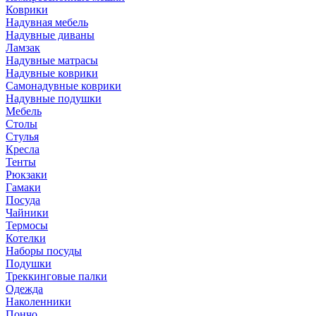
Коврики
Надувная мебель
Надувные диваны
Ламзак
Надувные матрасы
Надувные коврики
Самонадувные коврики
Надувные подушки
Мебель
Столы
Стулья
Кресла
Тенты
Рюкзаки
Гамаки
Посуда
Чайники
Термосы
Котелки
Наборы посуды
Подушки
Треккинговые палки
Одежда
Наколенники
Пончо