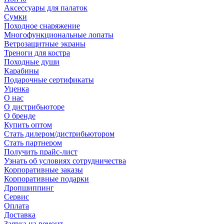
Аксессуары для палаток
Сумки
Походное снаряжение
Многофункциональные лопаты
Ветрозащитные экраны
Треноги для костра
Походные души
Карабины
Подарочные сертификаты
Уценка
О нас
О дистрибьюторе
О бренде
Купить оптом
Стать дилером/дистрибьютором
Стать партнером
Получить прайс-лист
Узнать об условиях сотрудничества
Корпоративные заказы
Корпоративные подарки
Дропшиппинг
Сервис
Оплата
Доставка
Заявка на ремонт