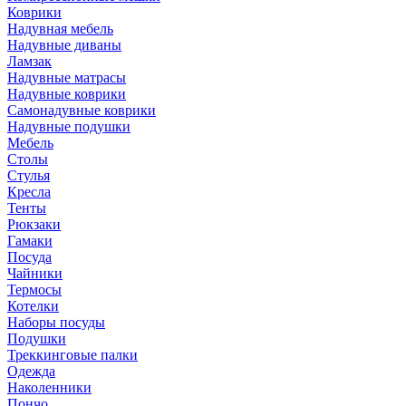
Коврики
Надувная мебель
Надувные диваны
Ламзак
Надувные матрасы
Надувные коврики
Самонадувные коврики
Надувные подушки
Мебель
Столы
Стулья
Кресла
Тенты
Рюкзаки
Гамаки
Посуда
Чайники
Термосы
Котелки
Наборы посуды
Подушки
Треккинговые палки
Одежда
Наколенники
Пончо