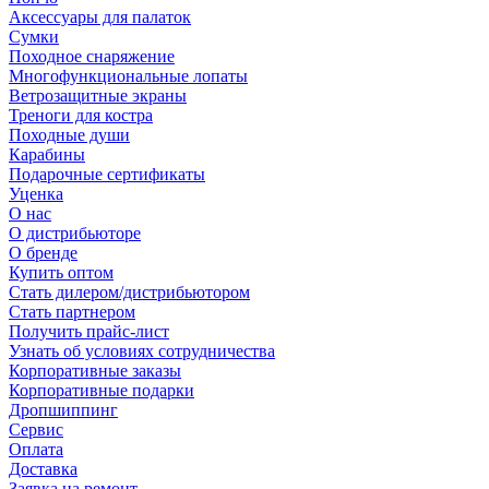
Аксессуары для палаток
Сумки
Походное снаряжение
Многофункциональные лопаты
Ветрозащитные экраны
Треноги для костра
Походные души
Карабины
Подарочные сертификаты
Уценка
О нас
О дистрибьюторе
О бренде
Купить оптом
Стать дилером/дистрибьютором
Стать партнером
Получить прайс-лист
Узнать об условиях сотрудничества
Корпоративные заказы
Корпоративные подарки
Дропшиппинг
Сервис
Оплата
Доставка
Заявка на ремонт