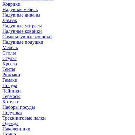
Коврики
Надувная мебель
Надувные диваны
Ламзак
Надувные матрасы
Надувные коврики
Самонадувные коврики
Надувные подушки
Мебель
Столы
Стулья
Кресла
Тенты
Рюкзаки
Гамаки
Посуда
Чайники
Термосы
Котелки
Наборы посуды
Подушки
Треккинговые палки
Одежда
Наколенники
Пончо