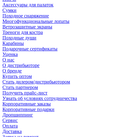
Аксессуары для палаток
Сумки
Походное снаряжение
Многофункциональные лопаты
Ветрозащитные экраны
Треноги для костра
Походные души
Карабины
Подарочные сертификаты
Уценка
О нас
О дистрибьюторе
О бренде
Купить оптом
Стать дилером/дистрибьютором
Стать партнером
Получить прайс-лист
Узнать об условиях сотрудничества
Корпоративные заказы
Корпоративные подарки
Дропшиппинг
Сервис
Оплата
Доставка
Заявка на ремонт