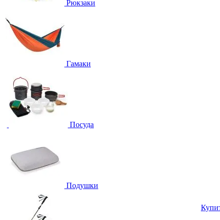
Рюкзаки
Гамаки
Посуда
Подушки
Купи