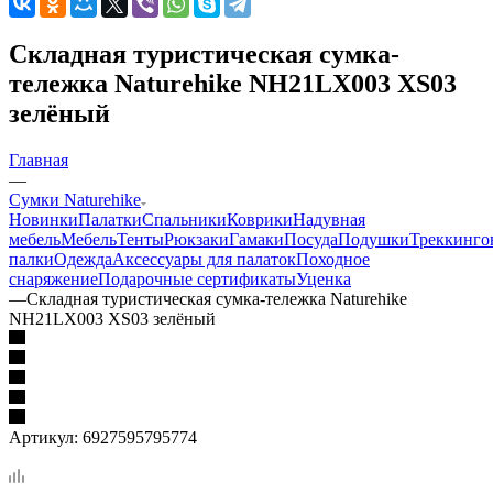
Складная туристическая сумка-
тележка Naturehike NH21LX003 XS03
зелёный
Главная
—
Сумки Naturehike
Новинки
Палатки
Спальники
Коврики
Надувная
мебель
Мебель
Тенты
Рюкзаки
Гамаки
Посуда
Подушки
Треккинго
палки
Одежда
Аксессуары для палаток
Походное
снаряжение
Подарочные сертификаты
Уценка
—
Складная туристическая сумка-тележка Naturehike
NH21LX003 XS03 зелёный
Артикул:
6927595795774