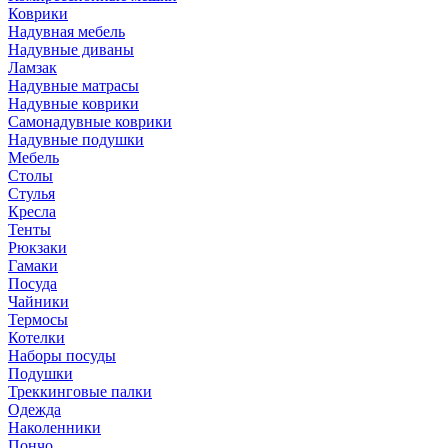
Коврики
Надувная мебель
Надувные диваны
Ламзак
Надувные матрасы
Надувные коврики
Самонадувные коврики
Надувные подушки
Мебель
Столы
Стулья
Кресла
Тенты
Рюкзаки
Гамаки
Посуда
Чайники
Термосы
Котелки
Наборы посуды
Подушки
Треккинговые палки
Одежда
Наколенники
Пончо