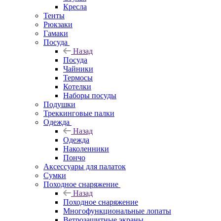
Кресла
Тенты
Рюкзаки
Гамаки
Посуда
Назад
Посуда
Чайники
Термосы
Котелки
Наборы посуды
Подушки
Треккинговые палки
Одежда
Назад
Одежда
Наколенники
Пончо
Аксессуары для палаток
Сумки
Походное снаряжение
Назад
Походное снаряжение
Многофункциональные лопаты
Ветрозащитные экраны