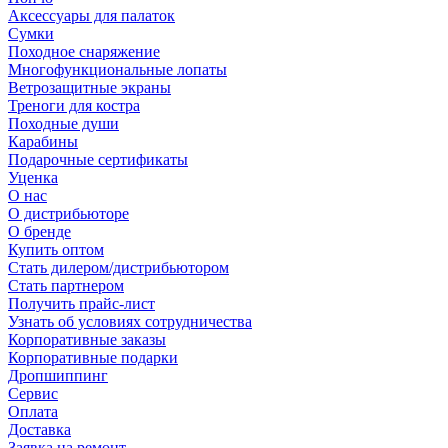
Аксессуары для палаток
Сумки
Походное снаряжение
Многофункциональные лопаты
Ветрозащитные экраны
Треноги для костра
Походные души
Карабины
Подарочные сертификаты
Уценка
О нас
О дистрибьюторе
О бренде
Купить оптом
Стать дилером/дистрибьютором
Стать партнером
Получить прайс-лист
Узнать об условиях сотрудничества
Корпоративные заказы
Корпоративные подарки
Дропшиппинг
Сервис
Оплата
Доставка
Заявка на ремонт