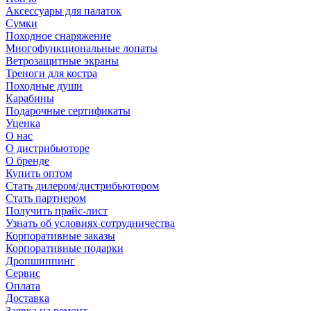
Аксессуары для палаток
Сумки
Походное снаряжение
Многофункциональные лопаты
Ветрозащитные экраны
Треноги для костра
Походные души
Карабины
Подарочные сертификаты
Уценка
О нас
О дистрибьюторе
О бренде
Купить оптом
Стать дилером/дистрибьютором
Стать партнером
Получить прайс-лист
Узнать об условиях сотрудничества
Корпоративные заказы
Корпоративные подарки
Дропшиппинг
Сервис
Оплата
Доставка
Заявка на ремонт