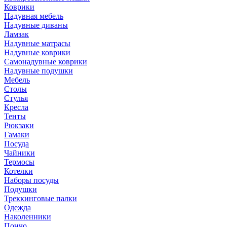
Коврики
Надувная мебель
Надувные диваны
Ламзак
Надувные матрасы
Надувные коврики
Самонадувные коврики
Надувные подушки
Мебель
Столы
Стулья
Кресла
Тенты
Рюкзаки
Гамаки
Посуда
Чайники
Термосы
Котелки
Наборы посуды
Подушки
Треккинговые палки
Одежда
Наколенники
Пончо