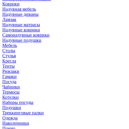
Коврики
Надувная мебель
Надувные диваны
Ламзак
Надувные матрасы
Надувные коврики
Самонадувные коврики
Надувные подушки
Мебель
Столы
Стулья
Кресла
Тенты
Рюкзаки
Гамаки
Посуда
Чайники
Термосы
Котелки
Наборы посуды
Подушки
Треккинговые палки
Одежда
Наколенники
Пончо