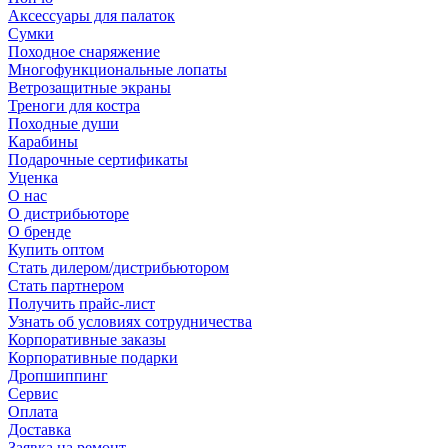
Аксессуары для палаток
Сумки
Походное снаряжение
Многофункциональные лопаты
Ветрозащитные экраны
Треноги для костра
Походные души
Карабины
Подарочные сертификаты
Уценка
О нас
О дистрибьюторе
О бренде
Купить оптом
Стать дилером/дистрибьютором
Стать партнером
Получить прайс-лист
Узнать об условиях сотрудничества
Корпоративные заказы
Корпоративные подарки
Дропшиппинг
Сервис
Оплата
Доставка
Заявка на ремонт