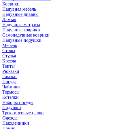
Коврики
Надувная мебель
Надувные диваны
Ламзак
Надувные матрасы
Надувные коврики
Самонадувные коврики
Надувные подушки
Мебель
Столы
Стулья
Кресла
Тенты
Рюкзаки
Гамаки
Посуда
Чайники
Термосы
Котелки
Наборы посуды
Подушки
Треккинговые палки
Одежда
Наколенники
Пончо