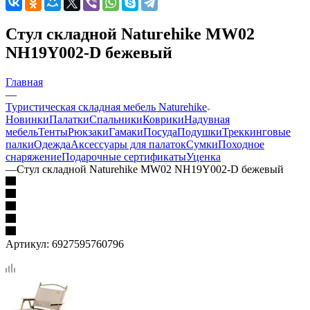
Стул складной Naturehike MW02
NH19Y002-D бежевый
Главная
—
Туристическая складная мебель Naturehike
Новинки
Палатки
Спальники
Коврики
Надувная
мебель
Тенты
Рюкзаки
Гамаки
Посуда
Подушки
Треккинговые
палки
Одежда
Аксессуары для палаток
Сумки
Походное
снаряжение
Подарочные сертификаты
Уценка
—
Стул складной Naturehike MW02 NH19Y002-D бежевый
Артикул:
6927595760796