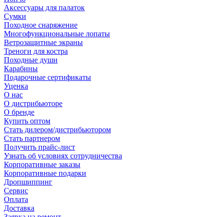
Аксессуары для палаток
Сумки
Походное снаряжение
Многофункциональные лопаты
Ветрозащитные экраны
Треноги для костра
Походные души
Карабины
Подарочные сертификаты
Уценка
О нас
О дистрибьюторе
О бренде
Купить оптом
Стать дилером/дистрибьютором
Стать партнером
Получить прайс-лист
Узнать об условиях сотрудничества
Корпоративные заказы
Корпоративные подарки
Дропшиппинг
Сервис
Оплата
Доставка
Заявка на ремонт