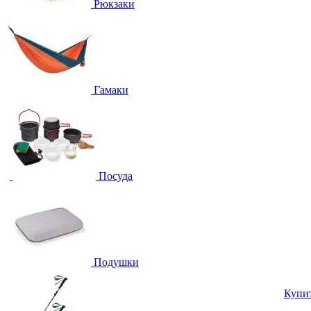
Рюкзаки
Гамаки
Посуда
Подушки
Купи