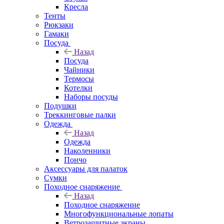
Кресла
Тенты
Рюкзаки
Гамаки
Посуда
Назад
Посуда
Чайники
Термосы
Котелки
Наборы посуды
Подушки
Треккинговые палки
Одежда
Назад
Одежда
Наколенники
Пончо
Аксессуары для палаток
Сумки
Походное снаряжение
Назад
Походное снаряжение
Многофункциональные лопаты
Ветрозащитные экраны