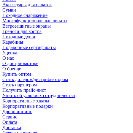
Аксессуары для палаток
Сумки
Походное снаряжение
Многофункциональные лопаты
Ветрозащитные экраны
Треноги для костра
Походные души
Карабины
Подарочные сертификаты
Уценка
О нас
О дистрибьюторе
О бренде
Купить оптом
Стать дилером/дистрибьютором
Стать партнером
Получить прайс-лист
Узнать об условиях сотрудничества
Корпоративные заказы
Корпоративные подарки
Дропшиппинг
Сервис
Оплата
Доставка
Заявка на ремонт