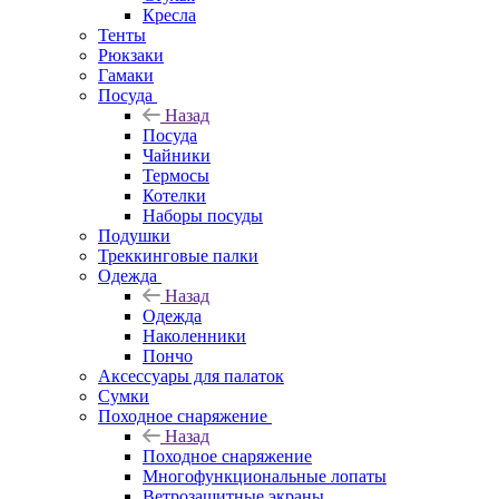
Кресла
Тенты
Рюкзаки
Гамаки
Посуда
Назад
Посуда
Чайники
Термосы
Котелки
Наборы посуды
Подушки
Треккинговые палки
Одежда
Назад
Одежда
Наколенники
Пончо
Аксессуары для палаток
Сумки
Походное снаряжение
Назад
Походное снаряжение
Многофункциональные лопаты
Ветрозащитные экраны