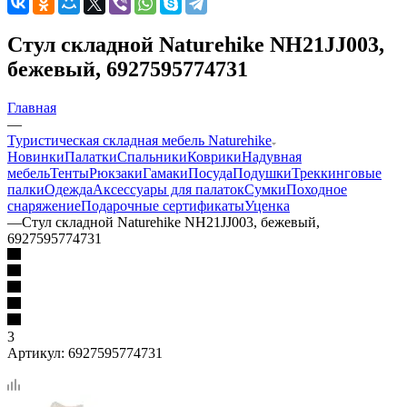
Стул складной Naturehike NH21JJ003,
бежевый, 6927595774731
Главная
—
Туристическая складная мебель Naturehike
Новинки
Палатки
Спальники
Коврики
Надувная
мебель
Тенты
Рюкзаки
Гамаки
Посуда
Подушки
Треккинговые
палки
Одежда
Аксессуары для палаток
Сумки
Походное
снаряжение
Подарочные сертификаты
Уценка
—
Стул складной Naturehike NH21JJ003, бежевый,
6927595774731
3
Артикул:
6927595774731