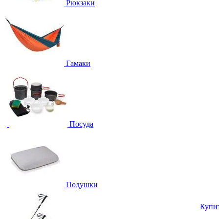
Рюкзаки
Гамаки
Посуда
Подушки
Купи