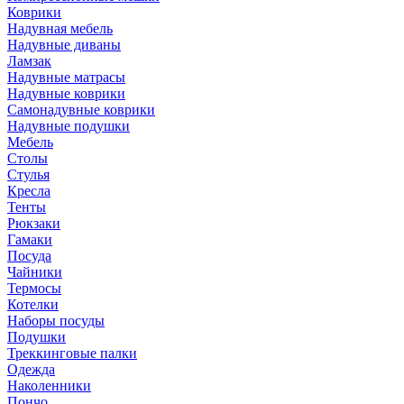
Коврики
Надувная мебель
Надувные диваны
Ламзак
Надувные матрасы
Надувные коврики
Самонадувные коврики
Надувные подушки
Мебель
Столы
Стулья
Кресла
Тенты
Рюкзаки
Гамаки
Посуда
Чайники
Термосы
Котелки
Наборы посуды
Подушки
Треккинговые палки
Одежда
Наколенники
Пончо