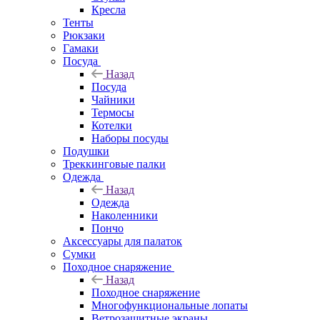
Кресла
Тенты
Рюкзаки
Гамаки
Посуда
Назад
Посуда
Чайники
Термосы
Котелки
Наборы посуды
Подушки
Треккинговые палки
Одежда
Назад
Одежда
Наколенники
Пончо
Аксессуары для палаток
Сумки
Походное снаряжение
Назад
Походное снаряжение
Многофункциональные лопаты
Ветрозащитные экраны