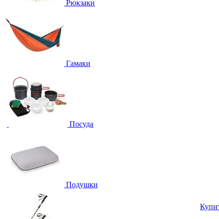
Рюкзаки
Гамаки
Посуда
Подушки
Купи