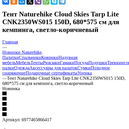
Тент Naturehike Cloud Skies Tarp Lite
CNK2350WS015 150D, 680*575 см для
кемпинга, светло-коричневый
Главная
—
Новинки Naturehike
Палатки
Спальники
Коврики
Надувная
мебель
Мебель
Тенты
Рюкзаки
Гамаки
Посуда
Подушки
Треккинго
палки
Одежда
Аксессуары для палаток
Сумки
Походное
снаряжение
Подарочные сертификаты
Уценка
—
Тент Naturehike Cloud Skies Tarp Lite CNK2350WS015 150D,
680*575 см для кемпинга, светло-коричневый
Новинка
Артикул:
6977465866417