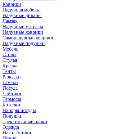
Коврики
Надувная мебель
Надувные диваны
Ламзак
Надувные матрасы
Надувные коврики
Самонадувные коврики
Надувные подушки
Мебель
Столы
Стулья
Кресла
Тенты
Рюкзаки
Гамаки
Посуда
Чайники
Термосы
Котелки
Наборы посуды
Подушки
Треккинговые палки
Одежда
Наколенники
Пончо