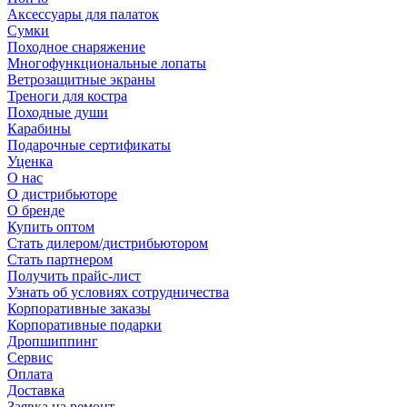
Аксессуары для палаток
Сумки
Походное снаряжение
Многофункциональные лопаты
Ветрозащитные экраны
Треноги для костра
Походные души
Карабины
Подарочные сертификаты
Уценка
О нас
О дистрибьюторе
О бренде
Купить оптом
Стать дилером/дистрибьютором
Стать партнером
Получить прайс-лист
Узнать об условиях сотрудничества
Корпоративные заказы
Корпоративные подарки
Дропшиппинг
Сервис
Оплата
Доставка
Заявка на ремонт