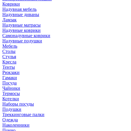
Коврики
Надувная мебель
Надувные диваны
Ламзак
Надувные матрасы
Надувные коврики
Самонадувные коврики
Надувные подушки
Мебель
Столы
Стулья
Кресла
Тенты
Рюкзаки
Гамаки
Посуда
Чайники
Термосы
Котелки
Наборы посуды
Подушки
Треккинговые палки
Одежда
Наколенники
Пончо