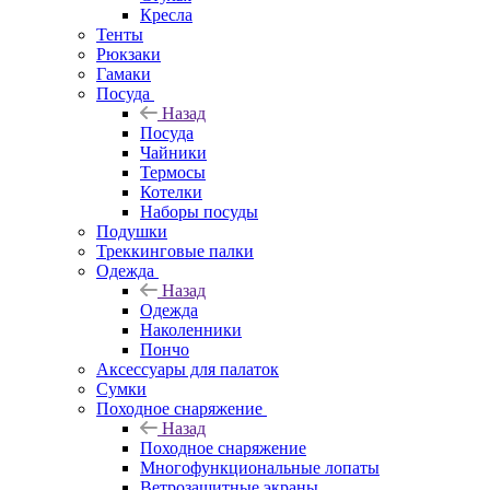
Кресла
Тенты
Рюкзаки
Гамаки
Посуда
Назад
Посуда
Чайники
Термосы
Котелки
Наборы посуды
Подушки
Треккинговые палки
Одежда
Назад
Одежда
Наколенники
Пончо
Аксессуары для палаток
Сумки
Походное снаряжение
Назад
Походное снаряжение
Многофункциональные лопаты
Ветрозащитные экраны