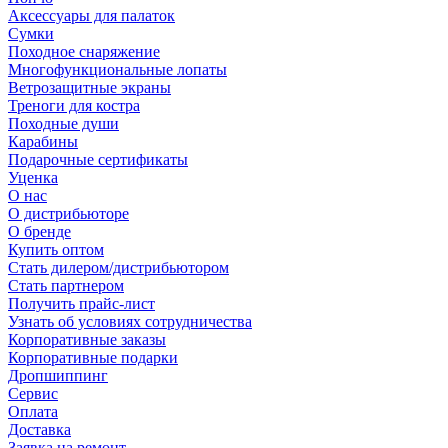
Аксессуары для палаток
Сумки
Походное снаряжение
Многофункциональные лопаты
Ветрозащитные экраны
Треноги для костра
Походные души
Карабины
Подарочные сертификаты
Уценка
О нас
О дистрибьюторе
О бренде
Купить оптом
Стать дилером/дистрибьютором
Стать партнером
Получить прайс-лист
Узнать об условиях сотрудничества
Корпоративные заказы
Корпоративные подарки
Дропшиппинг
Сервис
Оплата
Доставка
Заявка на ремонт