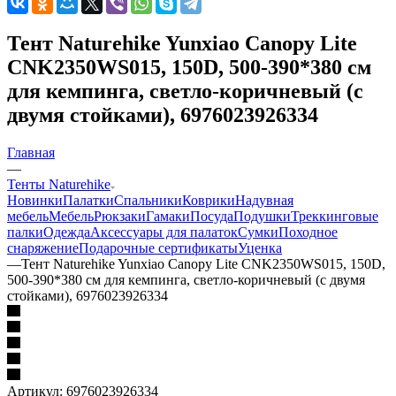
Тент Naturehike Yunxiao Canopy Lite
CNK2350WS015, 150D, 500-390*380 см
для кемпинга, светло-коричневый (с
двумя стойками), 6976023926334
Главная
—
Тенты Naturehike
Новинки
Палатки
Спальники
Коврики
Надувная
мебель
Мебель
Рюкзаки
Гамаки
Посуда
Подушки
Треккинговые
палки
Одежда
Аксессуары для палаток
Сумки
Походное
снаряжение
Подарочные сертификаты
Уценка
—
Тент Naturehike Yunxiao Canopy Lite CNK2350WS015, 150D,
500-390*380 см для кемпинга, светло-коричневый (с двумя
стойками), 6976023926334
Артикул:
6976023926334