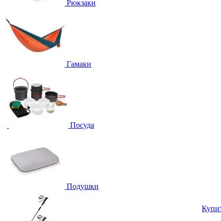
Рюкзаки
Гамаки
Посуда
Подушки
Купи