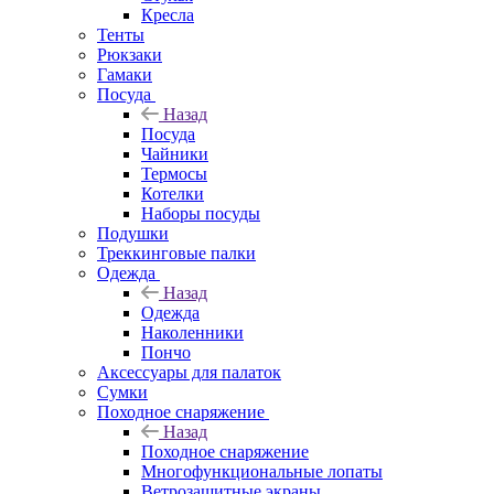
Кресла
Тенты
Рюкзаки
Гамаки
Посуда
Назад
Посуда
Чайники
Термосы
Котелки
Наборы посуды
Подушки
Треккинговые палки
Одежда
Назад
Одежда
Наколенники
Пончо
Аксессуары для палаток
Сумки
Походное снаряжение
Назад
Походное снаряжение
Многофункциональные лопаты
Ветрозащитные экраны