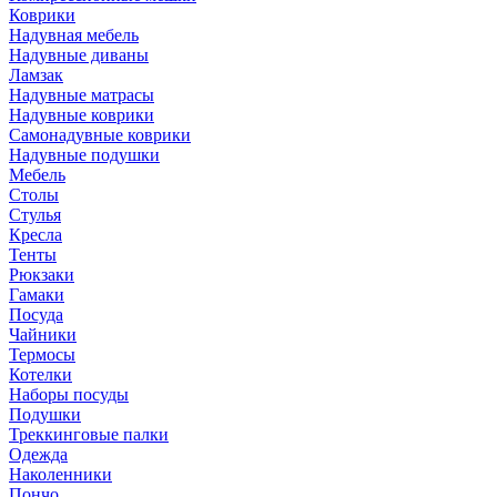
Коврики
Надувная мебель
Надувные диваны
Ламзак
Надувные матрасы
Надувные коврики
Самонадувные коврики
Надувные подушки
Мебель
Столы
Стулья
Кресла
Тенты
Рюкзаки
Гамаки
Посуда
Чайники
Термосы
Котелки
Наборы посуды
Подушки
Треккинговые палки
Одежда
Наколенники
Пончо