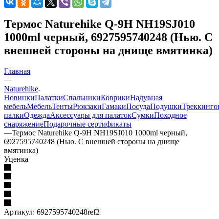
Термос Naturehike Q-9H NH19SJ010
1000ml черный, 6927595740248 (Нью. С
внешней стороны на днище вмятинка)
Главная
—
Naturehike
Новинки
Палатки
Спальники
Коврики
Надувная
мебель
Мебель
Тенты
Рюкзаки
Гамаки
Посуда
Подушки
Треккинго
палки
Одежда
Аксессуары для палаток
Сумки
Походное
снаряжение
Подарочные сертификаты
—
Термос Naturehike Q-9H NH19SJ010 1000ml черный,
6927595740248 (Нью. С внешней стороны на днище
вмятинка)
Уценка
Артикул:
6927595740248ref2