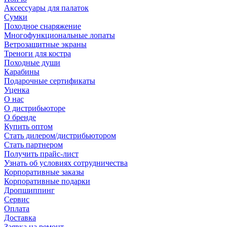
Аксессуары для палаток
Сумки
Походное снаряжение
Многофункциональные лопаты
Ветрозащитные экраны
Треноги для костра
Походные души
Карабины
Подарочные сертификаты
Уценка
О нас
О дистрибьюторе
О бренде
Купить оптом
Стать дилером/дистрибьютором
Стать партнером
Получить прайс-лист
Узнать об условиях сотрудничества
Корпоративные заказы
Корпоративные подарки
Дропшиппинг
Сервис
Оплата
Доставка
Заявка на ремонт