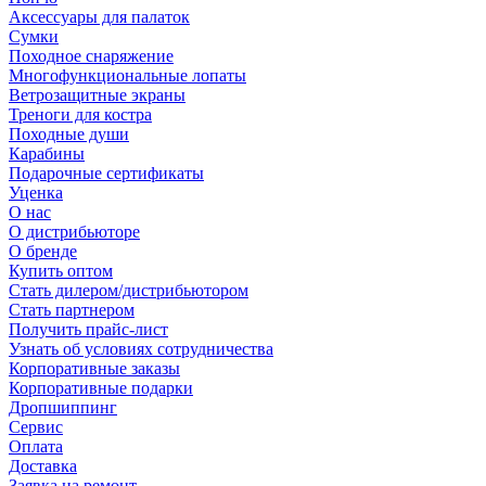
Аксессуары для палаток
Сумки
Походное снаряжение
Многофункциональные лопаты
Ветрозащитные экраны
Треноги для костра
Походные души
Карабины
Подарочные сертификаты
Уценка
О нас
О дистрибьюторе
О бренде
Купить оптом
Стать дилером/дистрибьютором
Стать партнером
Получить прайс-лист
Узнать об условиях сотрудничества
Корпоративные заказы
Корпоративные подарки
Дропшиппинг
Сервис
Оплата
Доставка
Заявка на ремонт