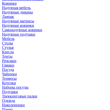
Коврики
Надувная мебель
Надувные диваны
Ламзак
Надувные матрасы
Надувные коврики
Самонадувные коврики
Надувные подушки
Мебель
Столы
Стулья
Кресла
Тенты
Рюкзаки
Гамаки
Посуда
Чайники
Термосы
Котелки
Наборы посуды
Подушки
Треккинговые палки
Одежда
Наколенники
Пончо