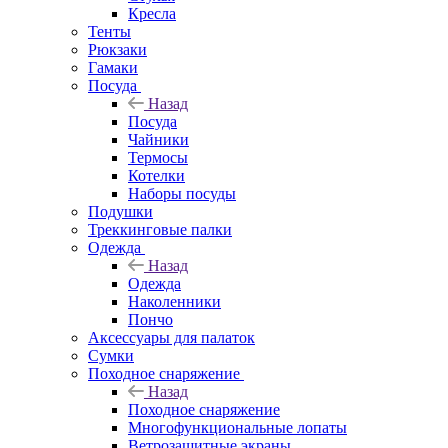
Кресла
Тенты
Рюкзаки
Гамаки
Посуда
Назад
Посуда
Чайники
Термосы
Котелки
Наборы посуды
Подушки
Треккинговые палки
Одежда
Назад
Одежда
Наколенники
Пончо
Аксессуары для палаток
Сумки
Походное снаряжение
Назад
Походное снаряжение
Многофункциональные лопаты
Ветрозащитные экраны