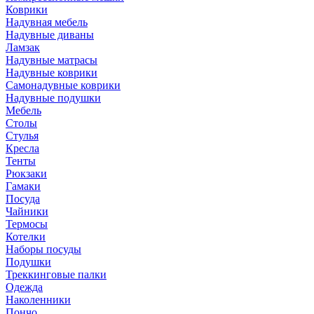
Коврики
Надувная мебель
Надувные диваны
Ламзак
Надувные матрасы
Надувные коврики
Самонадувные коврики
Надувные подушки
Мебель
Столы
Стулья
Кресла
Тенты
Рюкзаки
Гамаки
Посуда
Чайники
Термосы
Котелки
Наборы посуды
Подушки
Треккинговые палки
Одежда
Наколенники
Пончо