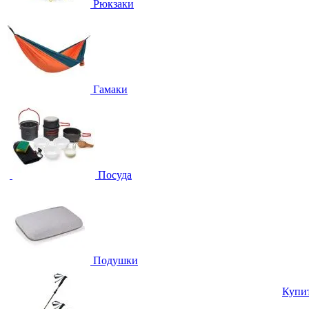
Рюкзаки
Гамаки
Посуда
Подушки
Купи