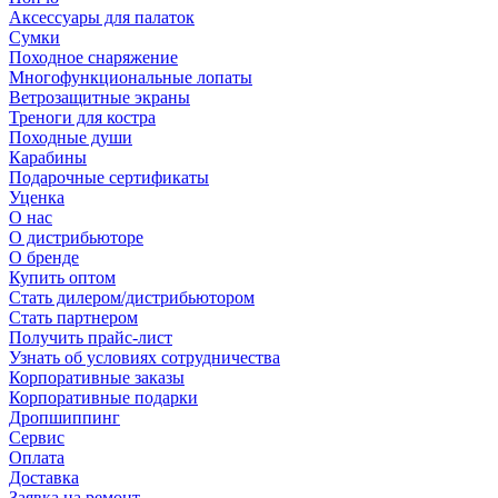
Аксессуары для палаток
Сумки
Походное снаряжение
Многофункциональные лопаты
Ветрозащитные экраны
Треноги для костра
Походные души
Карабины
Подарочные сертификаты
Уценка
О нас
О дистрибьюторе
О бренде
Купить оптом
Стать дилером/дистрибьютором
Стать партнером
Получить прайс-лист
Узнать об условиях сотрудничества
Корпоративные заказы
Корпоративные подарки
Дропшиппинг
Сервис
Оплата
Доставка
Заявка на ремонт