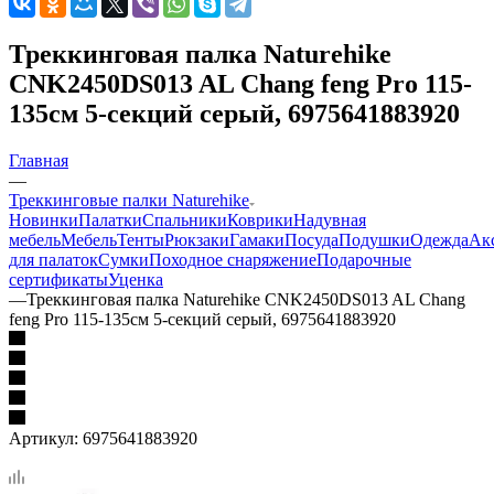
Треккинговая палка Naturehike
CNK2450DS013 AL Chang feng Pro 115-
135см 5-секций серый, 6975641883920
Главная
—
Треккинговые палки Naturehike
Новинки
Палатки
Спальники
Коврики
Надувная
мебель
Мебель
Тенты
Рюкзаки
Гамаки
Посуда
Подушки
Одежда
Ак
для палаток
Сумки
Походное снаряжение
Подарочные
сертификаты
Уценка
—
Треккинговая палка Naturehike CNK2450DS013 AL Chang
feng Pro 115-135см 5-секций серый, 6975641883920
Артикул:
6975641883920