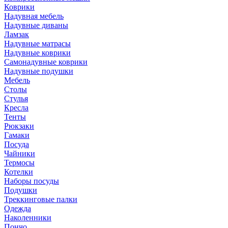
Коврики
Надувная мебель
Надувные диваны
Ламзак
Надувные матрасы
Надувные коврики
Самонадувные коврики
Надувные подушки
Мебель
Столы
Стулья
Кресла
Тенты
Рюкзаки
Гамаки
Посуда
Чайники
Термосы
Котелки
Наборы посуды
Подушки
Треккинговые палки
Одежда
Наколенники
Пончо