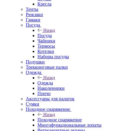
Кресла
Тенты
Рюкзаки
Гамаки
Посуда
Назад
Посуда
Чайники
Термосы
Котелки
Наборы посуды
Подушки
Треккинговые палки
Одежда
Назад
Одежда
Наколенники
Пончо
Аксессуары для палаток
Сумки
Походное снаряжение
Назад
Походное снаряжение
Многофункциональные лопаты
Ветрозащитные экраны