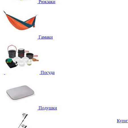
Рюкзаки
Гамаки
Посуда
Подушки
Купи