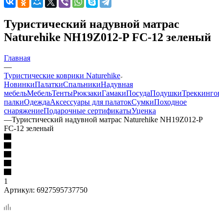
Туристический надувной матрас
Naturehike NH19Z012-P FC-12 зеленый
Главная
—
Туристические коврики Naturehike
Новинки
Палатки
Спальники
Надувная
мебель
Мебель
Тенты
Рюкзаки
Гамаки
Посуда
Подушки
Треккинго
палки
Одежда
Аксессуары для палаток
Сумки
Походное
снаряжение
Подарочные сертификаты
Уценка
—
Туристический надувной матрас Naturehike NH19Z012-P
FC-12 зеленый
1
Артикул:
6927595737750