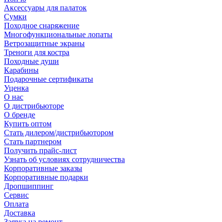
Аксессуары для палаток
Сумки
Походное снаряжение
Многофункциональные лопаты
Ветрозащитные экраны
Треноги для костра
Походные души
Карабины
Подарочные сертификаты
Уценка
О нас
О дистрибьюторе
О бренде
Купить оптом
Стать дилером/дистрибьютором
Стать партнером
Получить прайс-лист
Узнать об условиях сотрудничества
Корпоративные заказы
Корпоративные подарки
Дропшиппинг
Сервис
Оплата
Доставка
Заявка на ремонт