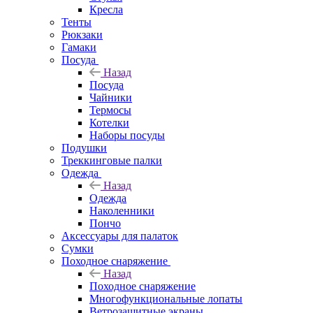
Кресла
Тенты
Рюкзаки
Гамаки
Посуда
Назад
Посуда
Чайники
Термосы
Котелки
Наборы посуды
Подушки
Треккинговые палки
Одежда
Назад
Одежда
Наколенники
Пончо
Аксессуары для палаток
Сумки
Походное снаряжение
Назад
Походное снаряжение
Многофункциональные лопаты
Ветрозащитные экраны