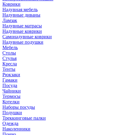
Коврики
Надувная мебель
Надувные диваны
Ламзак
Надувные матрасы
Надувные коврики
Самонадувные коврики
Надувные подушки
Мебель
Столы
Стулья
Кресла
Тенты
Рюкзаки
Гамаки
Посуда
Чайники
Термосы
Котелки
Наборы посуды
Подушки
Треккинговые палки
Одежда
Наколенники
Пончо