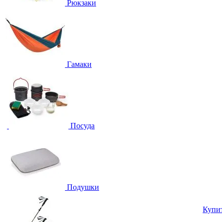
Рюкзаки
Гамаки
Посуда
Подушки
Купи