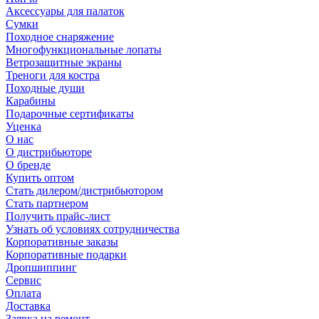
Аксессуары для палаток
Сумки
Походное снаряжение
Многофункциональные лопаты
Ветрозащитные экраны
Треноги для костра
Походные души
Карабины
Подарочные сертификаты
Уценка
О нас
О дистрибьюторе
О бренде
Купить оптом
Стать дилером/дистрибьютором
Стать партнером
Получить прайс-лист
Узнать об условиях сотрудничества
Корпоративные заказы
Корпоративные подарки
Дропшиппинг
Сервис
Оплата
Доставка
Заявка на ремонт