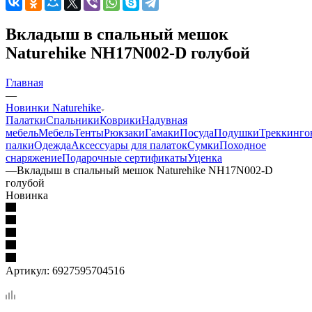
Вкладыш в спальный мешок
Naturehike NH17N002-D голубой
Главная
—
Новинки Naturehike
Палатки
Спальники
Коврики
Надувная
мебель
Мебель
Тенты
Рюкзаки
Гамаки
Посуда
Подушки
Треккинго
палки
Одежда
Аксессуары для палаток
Сумки
Походное
снаряжение
Подарочные сертификаты
Уценка
—
Вкладыш в спальный мешок Naturehike NH17N002-D
голубой
Новинка
Артикул:
6927595704516