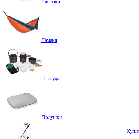
Рюкзаки
Гамаки
Посуда
Подушки
Купи