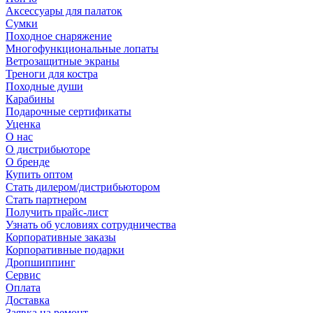
Аксессуары для палаток
Сумки
Походное снаряжение
Многофункциональные лопаты
Ветрозащитные экраны
Треноги для костра
Походные души
Карабины
Подарочные сертификаты
Уценка
О нас
О дистрибьюторе
О бренде
Купить оптом
Стать дилером/дистрибьютором
Стать партнером
Получить прайс-лист
Узнать об условиях сотрудничества
Корпоративные заказы
Корпоративные подарки
Дропшиппинг
Сервис
Оплата
Доставка
Заявка на ремонт