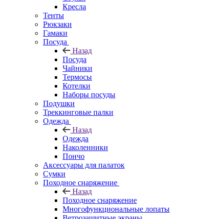
Кресла
Тенты
Рюкзаки
Гамаки
Посуда
Назад
Посуда
Чайники
Термосы
Котелки
Наборы посуды
Подушки
Треккинговые палки
Одежда
Назад
Одежда
Наколенники
Пончо
Аксессуары для палаток
Сумки
Походное снаряжение
Назад
Походное снаряжение
Многофункциональные лопаты
Ветрозащитные экраны