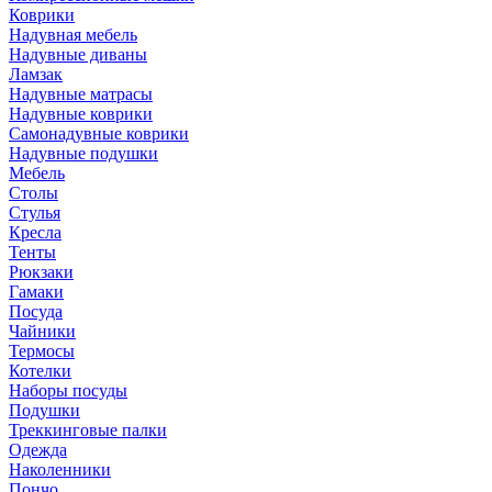
Коврики
Надувная мебель
Надувные диваны
Ламзак
Надувные матрасы
Надувные коврики
Самонадувные коврики
Надувные подушки
Мебель
Столы
Стулья
Кресла
Тенты
Рюкзаки
Гамаки
Посуда
Чайники
Термосы
Котелки
Наборы посуды
Подушки
Треккинговые палки
Одежда
Наколенники
Пончо