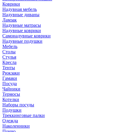
Коврики
Надувная мебель
Надувные диваны
Ламзак
Надувные матрасы
Надувные коврики
Самонадувные коврики
Надувные подушки
Мебель
Столы
Стулья
Кресла
Тенты
Рюкзаки
Гамаки
Посуда
Чайники
Термосы
Котелки
Наборы посуды
Подушки
Треккинговые палки
Одежда
Наколенники
Пончо