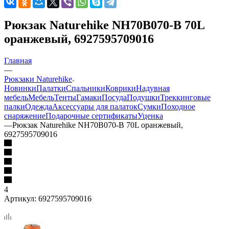
Рюкзак Naturehike NH70B070-B 70L
оранжевый, 6927595709016
Главная
—
Рюкзаки Naturehike
Новинки
Палатки
Спальники
Коврики
Надувная
мебель
Мебель
Тенты
Гамаки
Посуда
Подушки
Треккинговые
палки
Одежда
Аксессуары для палаток
Сумки
Походное
снаряжение
Подарочные сертификаты
Уценка
—
Рюкзак Naturehike NH70B070-B 70L оранжевый,
6927595709016
4
Артикул:
6927595709016