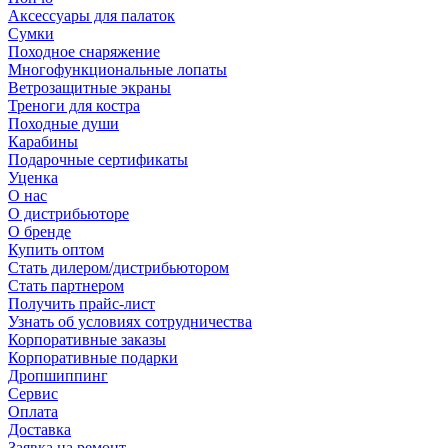
Аксессуары для палаток
Сумки
Походное снаряжение
Многофункциональные лопаты
Ветрозащитные экраны
Треноги для костра
Походные души
Карабины
Подарочные сертификаты
Уценка
О нас
О дистрибьюторе
О бренде
Купить оптом
Стать дилером/дистрибьютором
Стать партнером
Получить прайс-лист
Узнать об условиях сотрудничества
Корпоративные заказы
Корпоративные подарки
Дропшиппинг
Сервис
Оплата
Доставка
Заявка на ремонт