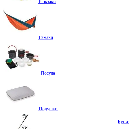
Рюкзаки
Гамаки
Посуда
Подушки
Купи