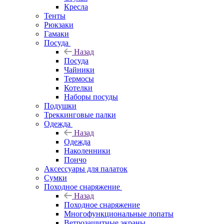
Кресла
Тенты
Рюкзаки
Гамаки
Посуда
Назад
Посуда
Чайники
Термосы
Котелки
Наборы посуды
Подушки
Треккинговые палки
Одежда
Назад
Одежда
Наколенники
Пончо
Аксессуары для палаток
Сумки
Походное снаряжение
Назад
Походное снаряжение
Многофункциональные лопаты
Ветрозащитные экраны