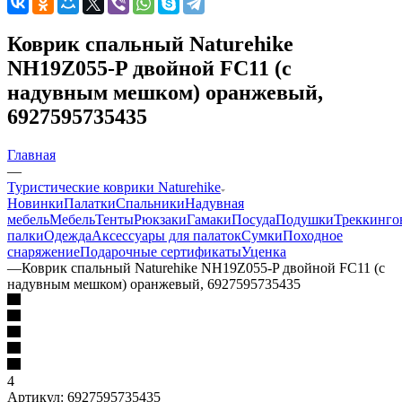
Коврик спальный Naturehike
NH19Z055-P двойной FC11 (с
надувным мешком) оранжевый,
6927595735435
Главная
—
Туристические коврики Naturehike
Новинки
Палатки
Спальники
Надувная
мебель
Мебель
Тенты
Рюкзаки
Гамаки
Посуда
Подушки
Треккинго
палки
Одежда
Аксессуары для палаток
Сумки
Походное
снаряжение
Подарочные сертификаты
Уценка
—
Коврик спальный Naturehike NH19Z055-P двойной FC11 (с
надувным мешком) оранжевый, 6927595735435
4
Артикул:
6927595735435