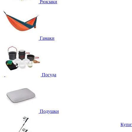
Рюкзаки
Гамаки
Посуда
Подушки
Купи