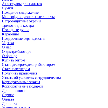
Аксессуары для палаток
Сумки
Походное снаряжение
Многофункциональные лопаты
Ветрозащитные экраны
Треноги для костра
Походные души
Карабины
Подарочные сертификаты
Уценка
О нас
О дистрибьюторе
О бренде
Купить оптом
Стать дилером/дистрибьютором
Стать партнером
Получить прайс-лист
Узнать об условиях сотрудничества
Корпоративные заказы
Корпоративные подарки
Дропшиппинг
Сервис
Оплата
Доставка
Заявка на ремонт