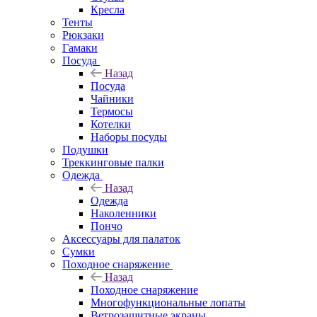
Кресла
Тенты
Рюкзаки
Гамаки
Посуда
Назад
Посуда
Чайники
Термосы
Котелки
Наборы посуды
Подушки
Треккинговые палки
Одежда
Назад
Одежда
Наколенники
Пончо
Аксессуары для палаток
Сумки
Походное снаряжение
Назад
Походное снаряжение
Многофункциональные лопаты
Ветрозащитные экраны