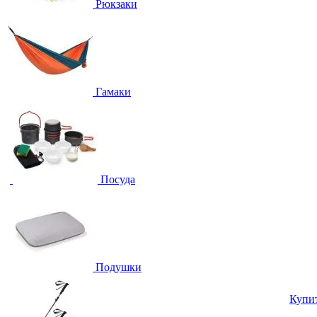
Рюкзаки
Гамаки
Посуда
Подушки
Купи