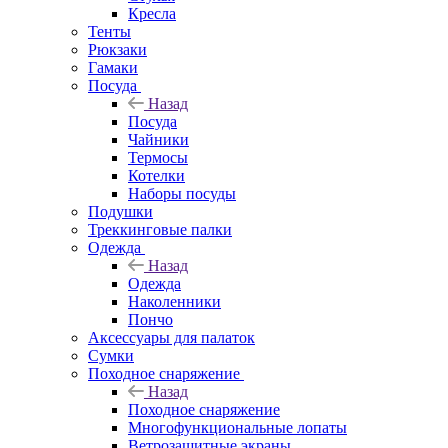
Кресла
Тенты
Рюкзаки
Гамаки
Посуда
Назад
Посуда
Чайники
Термосы
Котелки
Наборы посуды
Подушки
Треккинговые палки
Одежда
Назад
Одежда
Наколенники
Пончо
Аксессуары для палаток
Сумки
Походное снаряжение
Назад
Походное снаряжение
Многофункциональные лопаты
Ветрозащитные экраны