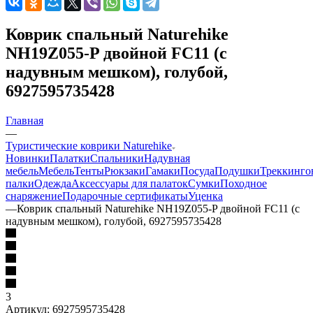
Коврик спальный Naturehike
NH19Z055-P двойной FC11 (с
надувным мешком), голубой,
6927595735428
Главная
—
Туристические коврики Naturehike
Новинки
Палатки
Спальники
Надувная
мебель
Мебель
Тенты
Рюкзаки
Гамаки
Посуда
Подушки
Треккинго
палки
Одежда
Аксессуары для палаток
Сумки
Походное
снаряжение
Подарочные сертификаты
Уценка
—
Коврик спальный Naturehike NH19Z055-P двойной FC11 (с
надувным мешком), голубой, 6927595735428
3
Артикул:
6927595735428