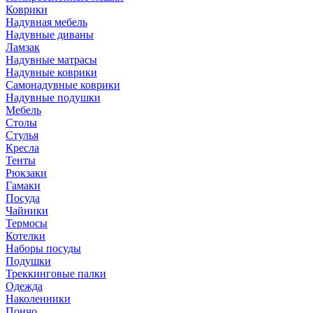
Коврики
Надувная мебель
Надувные диваны
Ламзак
Надувные матрасы
Надувные коврики
Самонадувные коврики
Надувные подушки
Мебель
Столы
Стулья
Кресла
Тенты
Рюкзаки
Гамаки
Посуда
Чайники
Термосы
Котелки
Наборы посуды
Подушки
Треккинговые палки
Одежда
Наколенники
Пончо