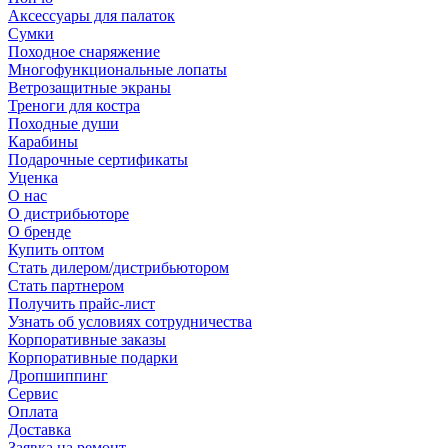
Аксессуары для палаток
Сумки
Походное снаряжение
Многофункциональные лопаты
Ветрозащитные экраны
Треноги для костра
Походные души
Карабины
Подарочные сертификаты
Уценка
О нас
О дистрибьюторе
О бренде
Купить оптом
Стать дилером/дистрибьютором
Стать партнером
Получить прайс-лист
Узнать об условиях сотрудничества
Корпоративные заказы
Корпоративные подарки
Дропшиппинг
Сервис
Оплата
Доставка
Заявка на ремонт