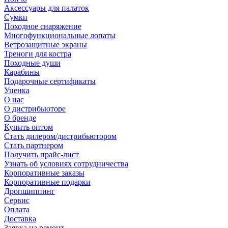
Аксессуары для палаток
Сумки
Походное снаряжение
Многофункциональные лопаты
Ветрозащитные экраны
Треноги для костра
Походные души
Карабины
Подарочные сертификаты
Уценка
О нас
О дистрибьюторе
О бренде
Купить оптом
Стать дилером/дистрибьютором
Стать партнером
Получить прайс-лист
Узнать об условиях сотрудничества
Корпоративные заказы
Корпоративные подарки
Дропшиппинг
Сервис
Оплата
Доставка
Заявка на ремонт