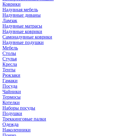
Коврики
Надувная мебель
Надувные диваны
Ламзак
Надувные матрасы
Надувные коврики
Самонадувные коврики
Надувные подушки
Мебель
Столы
Стулья
Кресла
Тенты
Рюкзаки
Гамаки
Посуда
Чайники
Термосы
Котелки
Наборы посуды
Подушки
Треккинговые палки
Одежда
Наколенники
Пончо