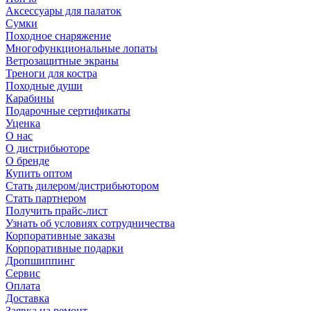
Аксессуары для палаток
Сумки
Походное снаряжение
Многофункциональные лопаты
Ветрозащитные экраны
Треноги для костра
Походные души
Карабины
Подарочные сертификаты
Уценка
О нас
О дистрибьюторе
О бренде
Купить оптом
Стать дилером/дистрибьютором
Стать партнером
Получить прайс-лист
Узнать об условиях сотрудничества
Корпоративные заказы
Корпоративные подарки
Дропшиппинг
Сервис
Оплата
Доставка
Заявка на ремонт