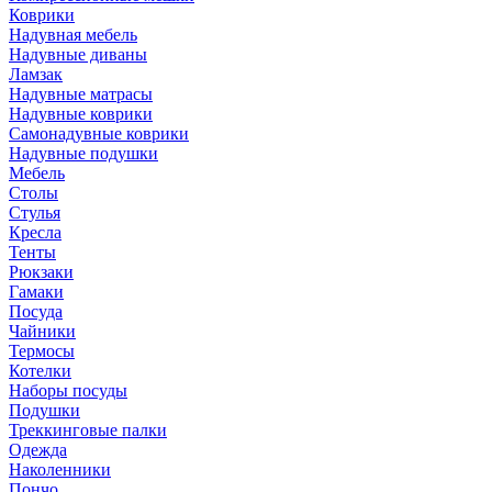
Коврики
Надувная мебель
Надувные диваны
Ламзак
Надувные матрасы
Надувные коврики
Самонадувные коврики
Надувные подушки
Мебель
Столы
Стулья
Кресла
Тенты
Рюкзаки
Гамаки
Посуда
Чайники
Термосы
Котелки
Наборы посуды
Подушки
Треккинговые палки
Одежда
Наколенники
Пончо