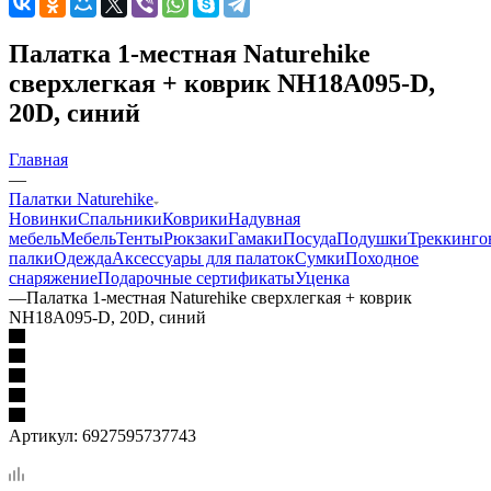
Палатка 1-местная Naturehike
сверхлегкая + коврик NH18A095-D,
20D, синий
Главная
—
Палатки Naturehike
Новинки
Спальники
Коврики
Надувная
мебель
Мебель
Тенты
Рюкзаки
Гамаки
Посуда
Подушки
Треккинго
палки
Одежда
Аксессуары для палаток
Сумки
Походное
снаряжение
Подарочные сертификаты
Уценка
—
Палатка 1-местная Naturehike сверхлегкая + коврик
NH18A095-D, 20D, синий
Артикул:
6927595737743