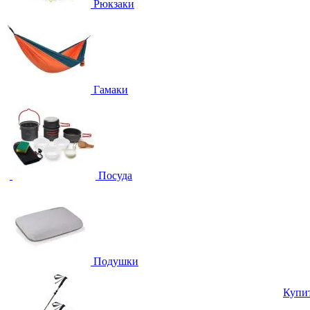
Рюкзаки
Гамаки
Посуда
Подушки
Купи