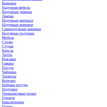
Коврики
Надувная мебель
Надувные диваны
Ламзак
Надувные матрасы
Надувные коврики
Самонадувные коврики
Надувные подушки
Мебель
Столы
Стулья
Кресла
Тенты
Рюкзаки
Гамаки
Посуда
Чайники
Термосы
Котелки
Наборы посуды
Подушки
Треккинговые палки
Одежда
Наколенники
Пончо