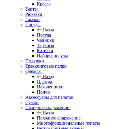
Кресла
Тенты
Рюкзаки
Гамаки
Посуда
Назад
Посуда
Чайники
Термосы
Котелки
Наборы посуды
Подушки
Треккинговые палки
Одежда
Назад
Одежда
Наколенники
Пончо
Аксессуары для палаток
Сумки
Походное снаряжение
Назад
Походное снаряжение
Многофункциональные лопаты
Ветрозащитные экраны