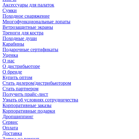
Аксессуары для палаток
Сумки
Походное снаряжение
Многофункциональные лопаты
Ветрозащитные экраны
Треноги для костра
Походные души
Карабины
Подарочные сертификаты
Уценка
О нас
О дистрибьюторе
О бренде
Купить оптом
Стать дилером/дистрибьютором
Стать партнером
Получить прайс-лист
Узнать об условиях сотрудничества
Корпоративные заказы
Корпоративные подарки
Дропшиппинг
Сервис
Оплата
Доставка
Заявка на ремонт