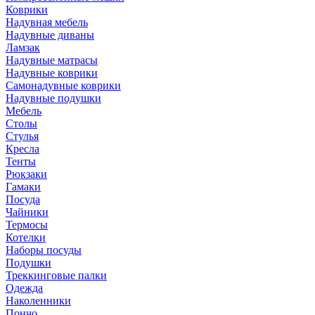
Коврики
Надувная мебель
Надувные диваны
Ламзак
Надувные матрасы
Надувные коврики
Самонадувные коврики
Надувные подушки
Мебель
Столы
Стулья
Кресла
Тенты
Рюкзаки
Гамаки
Посуда
Чайники
Термосы
Котелки
Наборы посуды
Подушки
Треккинговые палки
Одежда
Наколенники
Пончо