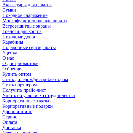
Аксессуары для палаток
Сумки
Походное снаряжение
Многофункциональные лопаты
Ветрозащитные экраны
Треноги для костра
Походные души
Карабины
Подарочные сертификаты
Уценка
О нас
О дистрибьюторе
О бренде
Купить оптом
Стать дилером/дистрибьютором
Стать партнером
Получить прайс-лист
Узнать об условиях сотрудничества
Корпоративные заказы
Корпоративные подарки
Дропшиппинг
Сервис
Оплата
Доставка
Заявка на ремонт