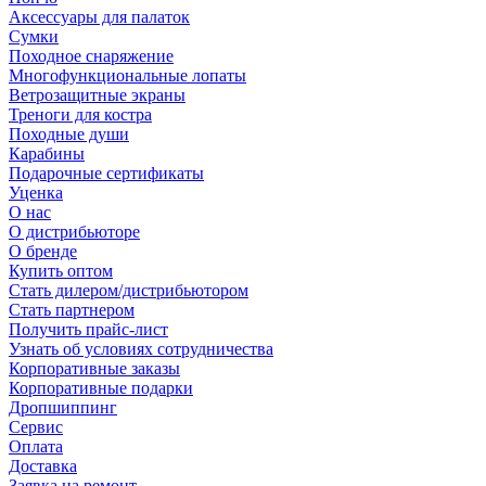
Аксессуары для палаток
Сумки
Походное снаряжение
Многофункциональные лопаты
Ветрозащитные экраны
Треноги для костра
Походные души
Карабины
Подарочные сертификаты
Уценка
О нас
О дистрибьюторе
О бренде
Купить оптом
Стать дилером/дистрибьютором
Стать партнером
Получить прайс-лист
Узнать об условиях сотрудничества
Корпоративные заказы
Корпоративные подарки
Дропшиппинг
Сервис
Оплата
Доставка
Заявка на ремонт