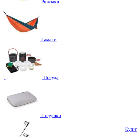
Рюкзаки
Гамаки
Посуда
Подушки
Купи