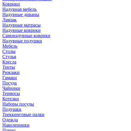
Коврики
Надувная мебель
Надувные диваны
Ламзак
Надувные матрасы
Надувные коврики
Самонадувные коврики
Надувные подушки
Мебель
Столы
Стулья
Кресла
Тенты
Рюкзаки
Гамаки
Посуда
Чайники
Термосы
Котелки
Наборы посуды
Подушки
Треккинговые палки
Одежда
Наколенники
Пончо