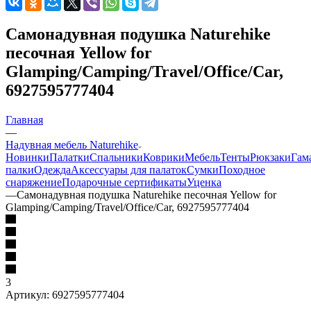
Самонадувная подушка Naturehike
песочная Yellow for
Glamping/Camping/Travel/Office/Car,
6927595777404
Главная
—
Надувная мебель Naturehike
Новинки
Палатки
Спальники
Коврики
Мебель
Тенты
Рюкзаки
Гам
палки
Одежда
Аксессуары для палаток
Сумки
Походное
снаряжение
Подарочные сертификаты
Уценка
—
Самонадувная подушка Naturehike песочная Yellow for
Glamping/Camping/Travel/Office/Car, 6927595777404
3
Артикул:
6927595777404