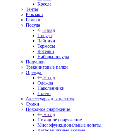
Кресла
Тенты
Рюкзаки
Гамаки
Посуда
Назад
Посуда
Чайники
Термосы
Котелки
Наборы посуды
Подушки
Треккинговые палки
Одежда
Назад
Одежда
Наколенники
Пончо
Аксессуары для палаток
Сумки
Походное снаряжение
Назад
Походное снаряжение
Многофункциональные лопаты
Ветрозащитные экраны