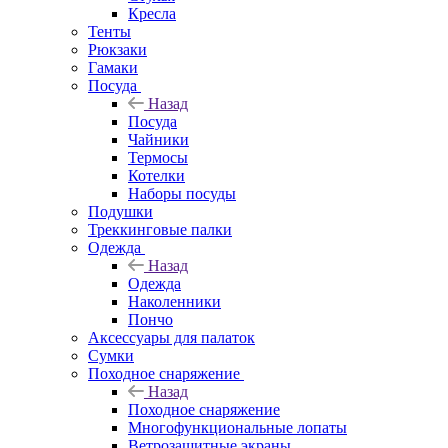
Кресла
Тенты
Рюкзаки
Гамаки
Посуда
Назад
Посуда
Чайники
Термосы
Котелки
Наборы посуды
Подушки
Треккинговые палки
Одежда
Назад
Одежда
Наколенники
Пончо
Аксессуары для палаток
Сумки
Походное снаряжение
Назад
Походное снаряжение
Многофункциональные лопаты
Ветрозащитные экраны