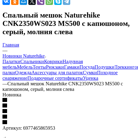
Спальный мешок Naturehike
CNK2350WS023 MS500 с капюшоном,
серый, молния слева
Главная
—
Новинки Naturehike
Палатки
Спальники
Коврики
Надувная
мебель
Мебель
Тенты
Рюкзаки
Гамаки
Посуда
Подушки
Треккинго
палки
Одежда
Аксессуары для палаток
Сумки
Походное
снаряжение
Подарочные сертификаты
Уценка
—
Спальный мешок Naturehike CNK2350WS023 MS500 с
капюшоном, серый, молния слева
Новинка
Артикул:
6977465865953