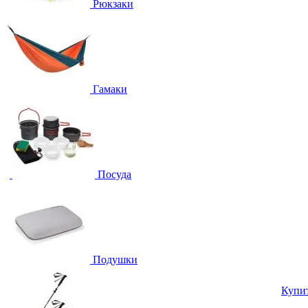
Рюкзаки
Гамаки
Посуда
Подушки
Купи