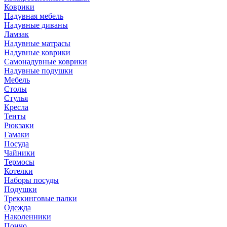
Коврики
Надувная мебель
Надувные диваны
Ламзак
Надувные матрасы
Надувные коврики
Самонадувные коврики
Надувные подушки
Мебель
Столы
Стулья
Кресла
Тенты
Рюкзаки
Гамаки
Посуда
Чайники
Термосы
Котелки
Наборы посуды
Подушки
Треккинговые палки
Одежда
Наколенники
Пончо