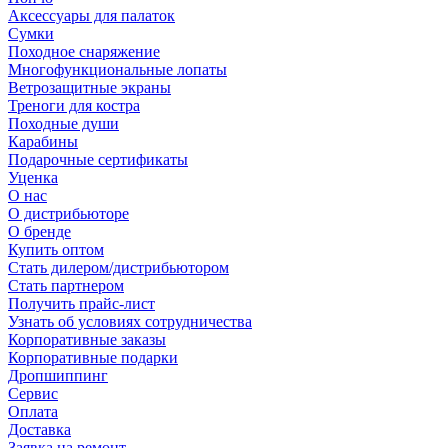
Аксессуары для палаток
Сумки
Походное снаряжение
Многофункциональные лопаты
Ветрозащитные экраны
Треноги для костра
Походные души
Карабины
Подарочные сертификаты
Уценка
О нас
О дистрибьюторе
О бренде
Купить оптом
Стать дилером/дистрибьютором
Стать партнером
Получить прайс-лист
Узнать об условиях сотрудничества
Корпоративные заказы
Корпоративные подарки
Дропшиппинг
Сервис
Оплата
Доставка
Заявка на ремонт