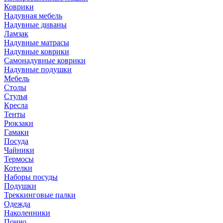
Коврики
Надувная мебель
Надувные диваны
Ламзак
Надувные матрасы
Надувные коврики
Самонадувные коврики
Надувные подушки
Мебель
Столы
Стулья
Кресла
Тенты
Рюкзаки
Гамаки
Посуда
Чайники
Термосы
Котелки
Наборы посуды
Подушки
Треккинговые палки
Одежда
Наколенники
Пончо