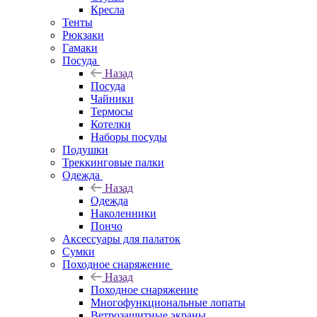
Кресла
Тенты
Рюкзаки
Гамаки
Посуда
Назад
Посуда
Чайники
Термосы
Котелки
Наборы посуды
Подушки
Треккинговые палки
Одежда
Назад
Одежда
Наколенники
Пончо
Аксессуары для палаток
Сумки
Походное снаряжение
Назад
Походное снаряжение
Многофункциональные лопаты
Ветрозащитные экраны