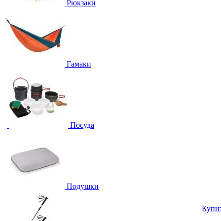
Рюкзаки
Гамаки
Посуда
Подушки
Купи