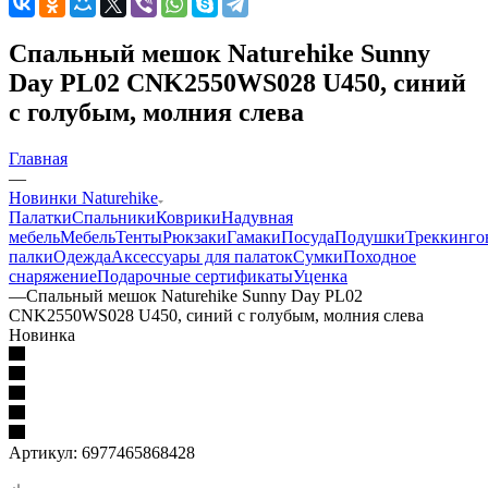
Спальный мешок Naturehike Sunny
Day PL02 CNK2550WS028 U450, синий
с голубым, молния слева
Главная
—
Новинки Naturehike
Палатки
Спальники
Коврики
Надувная
мебель
Мебель
Тенты
Рюкзаки
Гамаки
Посуда
Подушки
Треккинго
палки
Одежда
Аксессуары для палаток
Сумки
Походное
снаряжение
Подарочные сертификаты
Уценка
—
Спальный мешок Naturehike Sunny Day PL02
CNK2550WS028 U450, синий с голубым, молния слева
Новинка
Артикул:
6977465868428