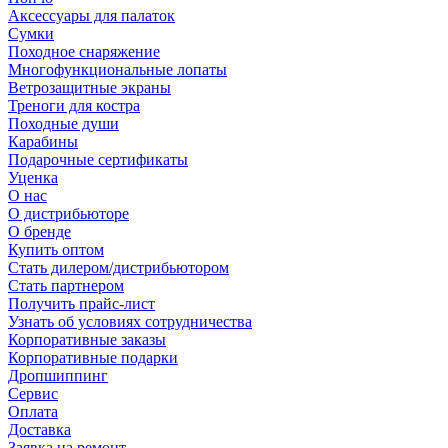
Аксессуары для палаток
Сумки
Походное снаряжение
Многофункциональные лопаты
Ветрозащитные экраны
Треноги для костра
Походные души
Карабины
Подарочные сертификаты
Уценка
О нас
О дистрибьюторе
О бренде
Купить оптом
Стать дилером/дистрибьютором
Стать партнером
Получить прайс-лист
Узнать об условиях сотрудничества
Корпоративные заказы
Корпоративные подарки
Дропшиппинг
Сервис
Оплата
Доставка
Заявка на ремонт