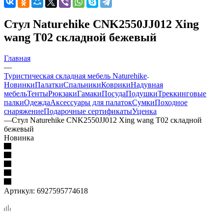
Стул Naturehike CNK2550JJ012 Xing
wang T02 складной бежевый
Главная
—
Туристическая складная мебель Naturehike
Новинки
Палатки
Спальники
Коврики
Надувная
мебель
Тенты
Рюкзаки
Гамаки
Посуда
Подушки
Треккинговые
палки
Одежда
Аксессуары для палаток
Сумки
Походное
снаряжение
Подарочные сертификаты
Уценка
—
Стул Naturehike CNK2550JJ012 Xing wang T02 складной
бежевый
Новинка
Артикул:
6927595774618