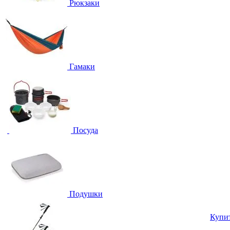
Рюкзаки
Гамаки
Посуда
Подушки
Купи