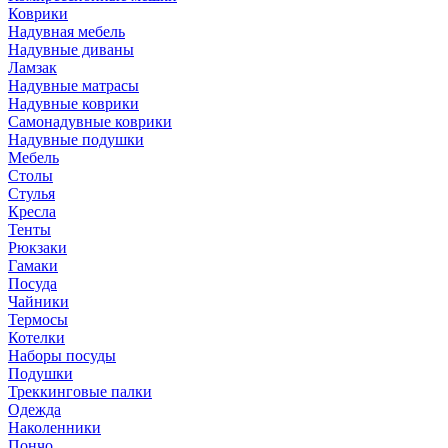
Коврики
Надувная мебель
Надувные диваны
Ламзак
Надувные матрасы
Надувные коврики
Самонадувные коврики
Надувные подушки
Мебель
Столы
Стулья
Кресла
Тенты
Рюкзаки
Гамаки
Посуда
Чайники
Термосы
Котелки
Наборы посуды
Подушки
Треккинговые палки
Одежда
Наколенники
Пончо