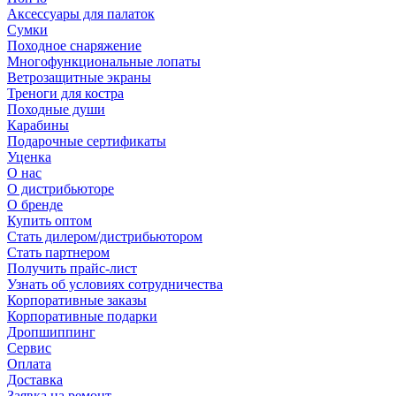
Аксессуары для палаток
Сумки
Походное снаряжение
Многофункциональные лопаты
Ветрозащитные экраны
Треноги для костра
Походные души
Карабины
Подарочные сертификаты
Уценка
О нас
О дистрибьюторе
О бренде
Купить оптом
Стать дилером/дистрибьютором
Стать партнером
Получить прайс-лист
Узнать об условиях сотрудничества
Корпоративные заказы
Корпоративные подарки
Дропшиппинг
Сервис
Оплата
Доставка
Заявка на ремонт