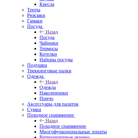
Кресла
Тенты
Рюкзаки
Гамаки
Посуда
Назад
Посуда
Чайники
Термосы
Котелки
Наборы посуды
Подушки
Треккинговые палки
Одежда
Назад
Одежда
Наколенники
Пончо
Аксессуары для палаток
Сумки
Походное снаряжение
Назад
Походное снаряжение
Многофункциональные лопаты
Ветрозащитные экраны